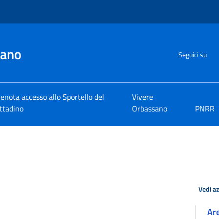
sano
Seguici su
enota accesso allo Sportello del
Vivere
ttadino
Orbassano
PNRR
Vedi a
Ar