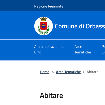
Salta al contenuto principale
Regione Piemonte
Comune di Orbas
Amministrazione e
Aree
Pr
Uffici
Tematiche
Ci
Home
>
Aree Tematiche
>
Abitare
Abitare