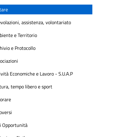
tare
volazioni, assistenza, volontariato
iente e Territorio
hivio e Protocollo
ociazioni
ività Economiche e Lavoro - S.U.A.P
tura, tempo libero e sport
orare
versi
i Opportunità