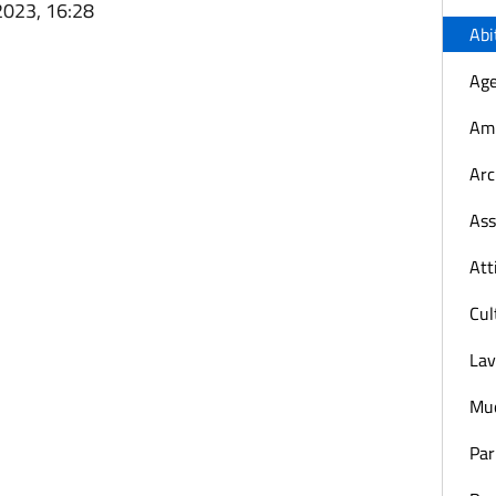
2023, 16:28
Abi
Age
Amb
Arc
Ass
Att
Cul
Lav
Muo
Par