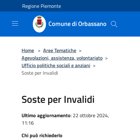
Salta al contenuto principale
Regione Piemonte
Comune di Orbassano
Home
>
Aree Tematiche
>
Agevolazioni, assistenza, volontariato
>
Ufficio politiche sociali e anziani
>
Soste per Invalidi
Soste per Invalidi
Ultimo aggiornamento
: 22 ottobre 2024,
11:16
Chi può richiederlo