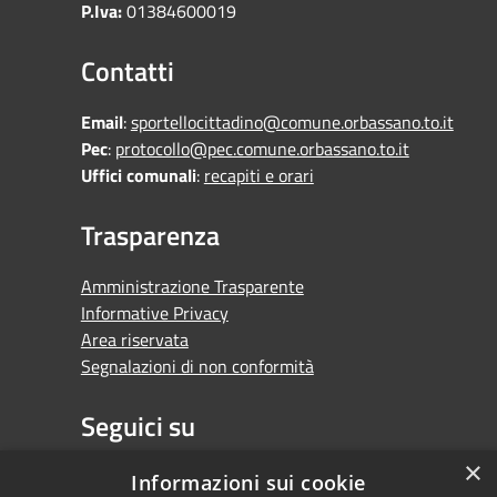
P.Iva:
01384600019
Contatti
Email
:
sportellocittadino@comune.orbassano.to.it
Pec
:
protocollo@pec.comune.orbassano.to.it
Uffici comunali
:
recapiti e orari
Trasparenza
Amministrazione Trasparente
Informative Privacy
Area riservata
Segnalazioni di non conformità
Seguici su
×
Facebook
Youtube
Whatsapp
Informazioni sui cookie