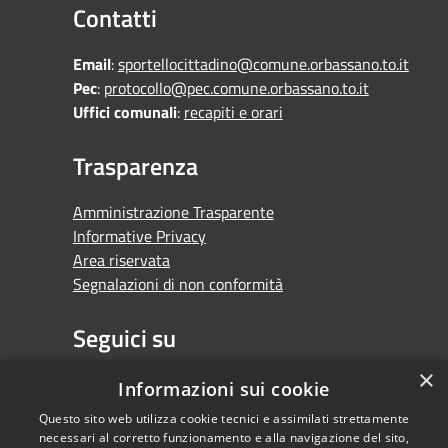
Contatti
Email
:
sportellocittadino@comune.orbassano.to.it
Pec
:
protocollo@pec.comune.orbassano.to.it
Uffici comunali
:
recapiti e orari
Trasparenza
Amministrazione Trasparente
Informative Privacy
Area riservata
Segnalazioni di non conformità
Seguici su
×
Facebook
Youtube
Whatsapp
Informazioni sui cookie
Questo sito web utilizza cookie tecnici e assimilati strettamente
necessari al corretto funzionamento e alla navigazione del sito,