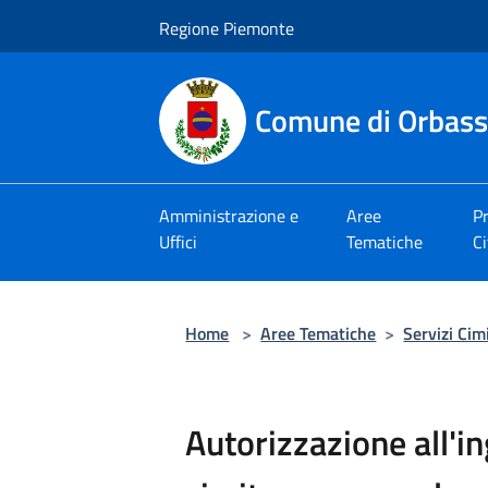
Salta al contenuto principale
Regione Piemonte
Comune di Orbas
Amministrazione e
Aree
Pr
Uffici
Tematiche
Ci
Home
>
Aree Tematiche
>
Servizi Cimi
Autorizzazione all'in