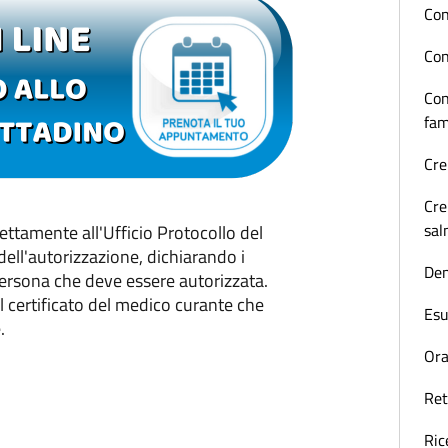
Con
Con
Con
fam
Cr
Cre
sa
rettamente all'Ufficio Protocollo del
ell'autorizzazione, dichiarando i
Den
 persona che deve essere autorizzata.
l certificato del medico curante che
Esu
.
Ora
Ret
Ric