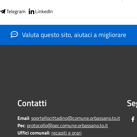
Telegram
LinkedIn
Valuta questo sito, aiutaci a migliorare
Contatti
Se
Email
:
sportellocittadino@comune.orbassano.to.it
Pec
:
protocollo@pec.comune.orbassano.to.it
Uffici comunali
:
recapiti e orari