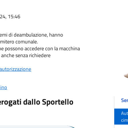
024, 15:46
lemi di deambulazione, hanno
 cimitero comunale.
ione possono accedere con la macchina
) anche senza richiedere
i autorizzazione
dino
erogati dallo Sportello
Ser
Aut
cim