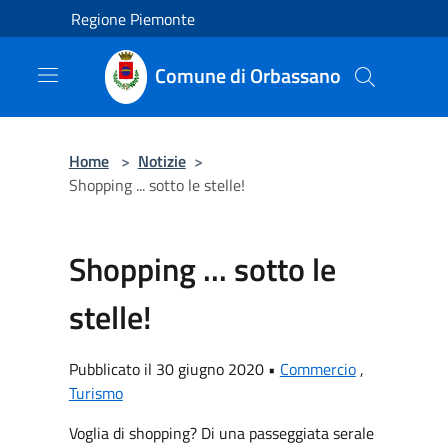
Salta al contenuto principale
Regione Piemonte
Comune di Orbassano
Home
>
Notizie
>
Shopping ... sotto le stelle!
Shopping ... sotto le
stelle!
Pubblicato il 30 giugno 2020 •
Commercio
,
Turismo
Voglia di shopping? Di una passeggiata serale