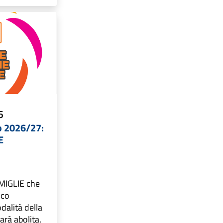
6
o 2026/27:
E
AMIGLIE che
ico
alità della
arà abolita,