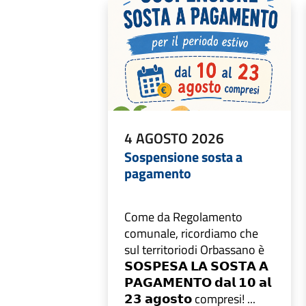
4 AGOSTO 2026
Sospensione sosta a
pagamento
Come da Regolamento
comunale, ricordiamo che
sul territoriodi Orbassano è
𝗦𝗢𝗦𝗣𝗘𝗦𝗔 𝗟𝗔 𝗦𝗢𝗦𝗧𝗔 𝗔
𝗣𝗔𝗚𝗔𝗠𝗘𝗡𝗧𝗢 𝗱𝗮𝗹 𝟭𝟬 𝗮𝗹
𝟮𝟯 𝗮𝗴𝗼𝘀𝘁𝗼 compresi! ...