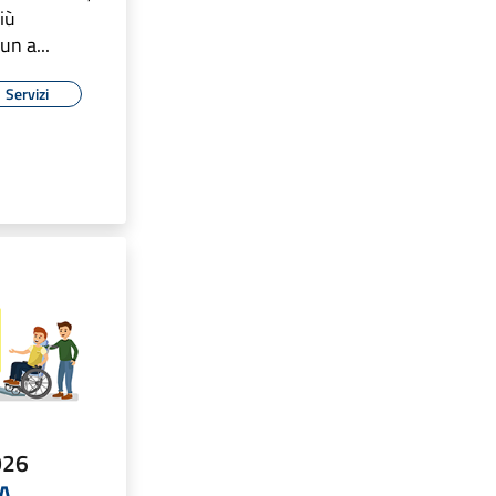
iù
un a...
Servizi
026
A