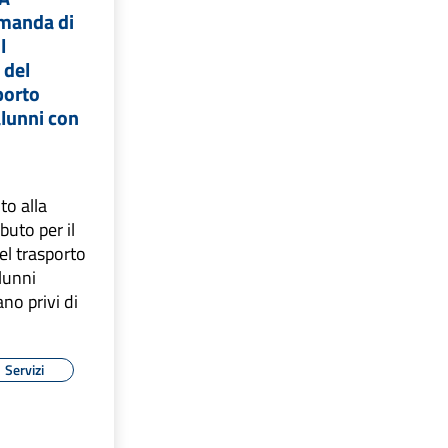
manda di
l
 del
porto
alunni con
to alla
ibuto per il
l trasporto
alunni
ano privi di
Servizi