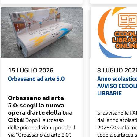
15 LUGLIO 2026
8 LUGLIO 202
Orbassano ad arte 5.0
Anno scolastic
AVVISO CEDOL
LIBRARIE
𝗢𝗿𝗯𝗮𝘀𝘀𝗮𝗻𝗼 𝗮𝗱 𝗮𝗿𝘁𝗲
𝟱.𝟬: 𝘀𝗰𝗲𝗴𝗹𝗶 𝗹𝗮 𝗻𝘂𝗼𝘃𝗮
𝗼𝗽𝗲𝗿𝗮 𝗱'𝗮𝗿𝘁𝗲 𝗱𝗲𝗹𝗹𝗮 𝘁𝘂𝗮
Si avvisano le F
𝗖𝗶𝘁𝘁𝗮̀! Dopo il successo
dall'anno scolast
delle prime edizioni, prende il
2026/2027 la mod
via "Orbassano ad arte 5.0",
cedola cartacea s