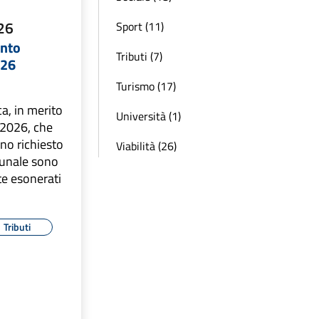
26
Sport (11)
nto
Tributi (7)
026
Turismo (17)
, in merito
Università (1)
I 2026, che
nno richiesto
Viabilità (26)
munale sono
 esonerati
Tributi