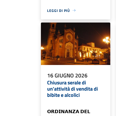
LEGGI DI PIÙ
16 GIUGNO 2026
Chiusura serale di
un'attività di vendita di
bibite e alcolici
𝗢𝗥𝗗𝗜𝗡𝗔𝗡𝗭𝗔 𝗗𝗘𝗟