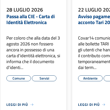
28 LUGLIO 2026
22 LUGLIO 20
Passa alla CIE - Carta di
Avviso pagame
Identità Elettronica
acconto Tari 2
Per coloro che alla data del 3
Covar14 comunica
agosto 2026 non fossero
alle bollette TAR
ancora in possesso di una
gli utenti che ha
carta d'identità elettronica, si
il contributo co
informa che il documento
temporaneamente
d'identi...
dai term...
Comune
Servizi
Ambiente
LEGGI DI PIÙ
LEGGI DI PIÙ