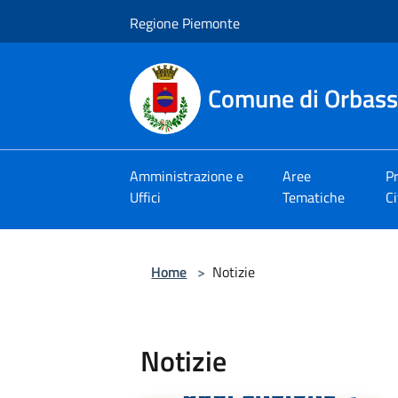
Salta al contenuto principale
Regione Piemonte
Comune di Orbas
Amministrazione e
Aree
Pr
Uffici
Tematiche
Ci
Home
>
Notizie
Notizie