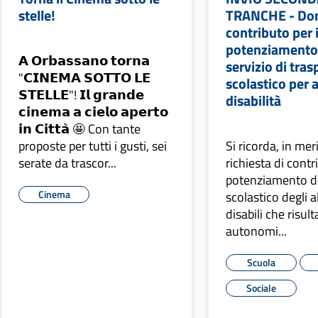
stelle!
TRANCHE - Do
contributo per i
potenziamento
𝗔 𝗢𝗿𝗯𝗮𝘀𝘀𝗮𝗻𝗼 𝘁𝗼𝗿𝗻𝗮
servizio di tras
"𝗖𝗜𝗡𝗘𝗠𝗔 𝗦𝗢𝗧𝗧𝗢 𝗟𝗘
scolastico per 
𝗦𝗧𝗘𝗟𝗟𝗘"! 𝗜𝗹 𝗴𝗿𝗮𝗻𝗱𝗲
disabilità
𝗰𝗶𝗻𝗲𝗺𝗮 𝗮 𝗰𝗶𝗲𝗹𝗼 𝗮𝗽𝗲𝗿𝘁𝗼
𝗶𝗻 𝗖𝗶𝘁𝘁𝗮̀ 🤩 Con tante
proposte per tutti i gusti, sei
Si ricorda, in meri
serate da trascor...
richiesta di contr
potenziamento de
Cinema
scolastico degli 
disabili che risult
autonomi...
Scuola
Sociale