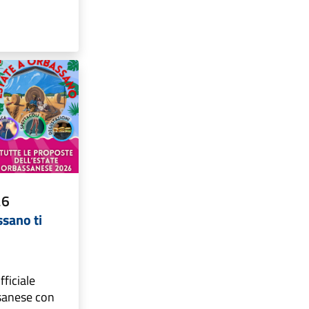
26
ssano ti
fficiale
ssanese con