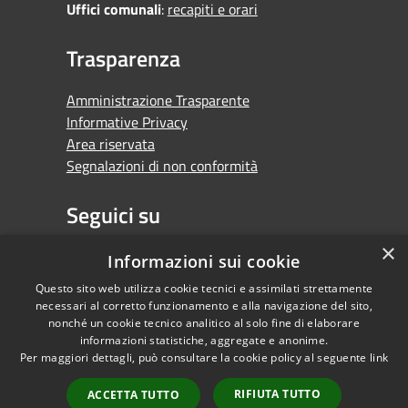
Uffici comunali
:
recapiti e orari
Trasparenza
Amministrazione Trasparente
Informative Privacy
Area riservata
Segnalazioni di non conformità
Seguici su
×
Facebook
Youtube
Whatsapp
Informazioni sui cookie
Questo sito web utilizza cookie tecnici e assimilati strettamente
necessari al corretto funzionamento e alla navigazione del sito,
nonché un cookie tecnico analitico al solo fine di elaborare
informazioni statistiche, aggregate e anonime.
RSS
Copyright © 2026 •
Per maggiori dettagli, può consultare la cookie policy al seguente
link
Accessibilità
Comune di Orbassano •
Privacy
Powered by
RIFIUTA TUTTO
ACCETTA TUTTO