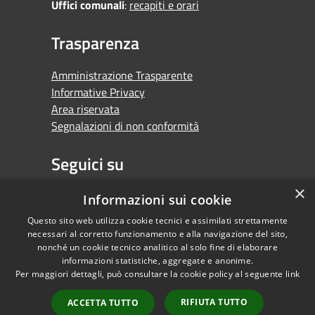
Uffici comunali
:
recapiti e orari
Trasparenza
Amministrazione Trasparente
Informative Privacy
Area riservata
Segnalazioni di non conformità
Seguici su
×
Facebook
Youtube
Whatsapp
Informazioni sui cookie
Questo sito web utilizza cookie tecnici e assimilati strettamente
necessari al corretto funzionamento e alla navigazione del sito,
nonché un cookie tecnico analitico al solo fine di elaborare
informazioni statistiche, aggregate e anonime.
RSS
Copyright © 2026 •
Per maggiori dettagli, può consultare la cookie policy al seguente
link
Accessibilità
Comune di Orbassano •
Privacy
Powered by
RIFIUTA TUTTO
ACCETTA TUTTO
Cookie
Municipium
•