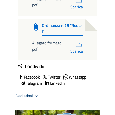
pdf
Scarica
Ordinanza n.75 "Rodar
i"
PDF
Allegato formato
pdf
Scarica
Condividi:
Facebook
Twitter
Whatsapp
Telegram
LinkedIn
Vedi azioni