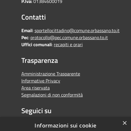
P.Iva:
01384600019
Contatti
Email
:
sportellocittadino@comune.orbassano.to.it
Pec
:
protocollo@pec.comune.orbassano.to.it
Uffici comunali
:
recapiti e orari
Trasparenza
Amministrazione Trasparente
Informative Privacy
Area riservata
Segnalazioni di non conformità
Seguici su
×
Facebook
Youtube
Whatsapp
Informazioni sui cookie