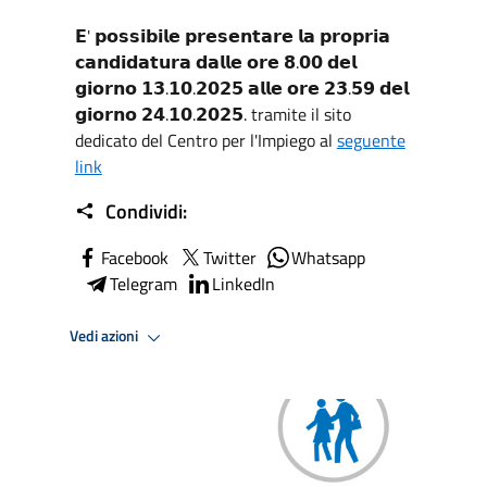
𝗘' 𝗽𝗼𝘀𝘀𝗶𝗯𝗶𝗹𝗲 𝗽𝗿𝗲𝘀𝗲𝗻𝘁𝗮𝗿𝗲 𝗹𝗮 𝗽𝗿𝗼𝗽𝗿𝗶𝗮
𝗰𝗮𝗻𝗱𝗶𝗱𝗮𝘁𝘂𝗿𝗮 𝗱𝗮𝗹𝗹𝗲 𝗼𝗿𝗲 𝟴.𝟬𝟬 𝗱𝗲𝗹
𝗴𝗶𝗼𝗿𝗻𝗼 𝟭𝟯.𝟭𝟬.𝟮𝟬𝟮𝟱 𝗮𝗹𝗹𝗲 𝗼𝗿𝗲 𝟮𝟯.𝟱𝟵 𝗱𝗲𝗹
𝗴𝗶𝗼𝗿𝗻𝗼 𝟮𝟰.𝟭𝟬.𝟮𝟬𝟮𝟱. tramite il sito
dedicato del Centro per l'Impiego al
seguente
link
Condividi:
Facebook
Twitter
Whatsapp
Telegram
LinkedIn
Vedi azioni