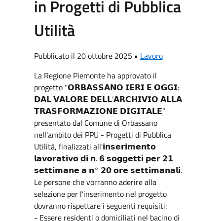
in Progetti di Pubblica
Utilità
Pubblicato il 20 ottobre 2025 •
Lavoro
La Regione Piemonte ha approvato il
progetto “𝗢𝗥𝗕𝗔𝗦𝗦𝗔𝗡𝗢 𝗜𝗘𝗥𝗜 𝗘 𝗢𝗚𝗚𝗜:
𝗗𝗔𝗟 𝗩𝗔𝗟𝗢𝗥𝗘 𝗗𝗘𝗟𝗟’𝗔𝗥𝗖𝗛𝗜𝗩𝗜𝗢 𝗔𝗟𝗟𝗔
𝗧𝗥𝗔𝗦𝗙𝗢𝗥𝗠𝗔𝗭𝗜𝗢𝗡𝗘 𝗗𝗜𝗚𝗜𝗧𝗔𝗟𝗘”
presentato dal Comune di Orbassano
nell'ambito dei PPU - Progetti di Pubblica
Utilità, finalizzati all'𝗶𝗻𝘀𝗲𝗿𝗶𝗺𝗲𝗻𝘁𝗼
𝗹𝗮𝘃𝗼𝗿𝗮𝘁𝗶𝘃𝗼 𝗱𝗶 𝗻. 𝟲 𝘀𝗼𝗴𝗴𝗲𝘁𝘁𝗶 𝗽𝗲𝗿 𝟮𝟭
𝘀𝗲𝘁𝘁𝗶𝗺𝗮𝗻𝗲 𝗮 𝗻° 𝟮𝟬 𝗼𝗿𝗲 𝘀𝗲𝘁𝘁𝗶𝗺𝗮𝗻𝗮𝗹𝗶.
Le persone che vorranno aderire alla
selezione per l’inserimento nel progetto
dovranno rispettare i seguenti requisiti:
- Essere residenti o domiciliati nel bacino di