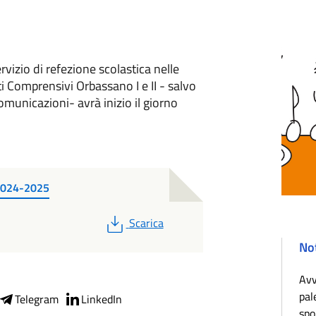
vizio di refezione scolastica nelle
uti Comprensivi Orbassano I e II - salvo
omunicazioni- avrà inizio il giorno
. 2024-2025
PDF
Scarica
Not
Avv
pal
Telegram
LinkedIn
spo