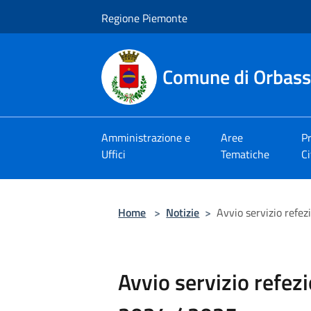
Salta al contenuto principale
Regione Piemonte
Comune di Orbas
Amministrazione e
Aree
Pr
Uffici
Tematiche
Ci
Home
>
Notizie
>
Avvio servizio refez
Avvio servizio refezi