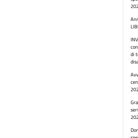
20
Ann
LI
IN
con
di 
dis
Avv
cen
20
Gra
ser
202
Dom
spe