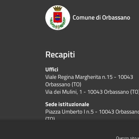
Comune di Orbassano
Recapiti
Uffici
Viale Regina Margherita n.15 - 10043
Orbassano (TO)
Via dei Mulini, 1 - 10043 Orbassano (TO
Sede istituzionale
Piazza Umberto I n.5 - 10043 Orbassan
(TO)
Codice Fiscale:
01384600019
P.Iva:
01384600019
Questo sito 