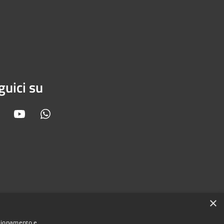
guici su
Facebook
Youtube
Whatsapp
×
nzionamento e