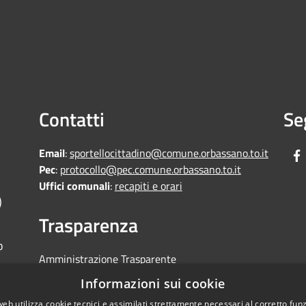
Contatti
Se
Email
:
sportellocittadino@comune.orbassano.to.it
Pec
:
protocollo@pec.comune.orbassano.to.it
Uffici comunali
:
recapiti e orari
)
Trasparenza
o
Amministrazione Trasparente
Informative Privacy
Informazioni sui cookie
Area riservata
web utilizza cookie tecnici e assimilati strettamente necessari al corretto fu