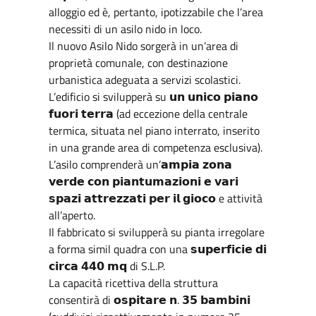
alloggio ed è, pertanto, ipotizzabile che l’area
necessiti di un asilo nido in loco.
Il nuovo Asilo Nido sorgerà in un’area di
proprietà comunale, con destinazione
urbanistica adeguata a servizi scolastici.
L’edificio si svilupperà su 𝘂𝗻 𝘂𝗻𝗶𝗰𝗼 𝗽𝗶𝗮𝗻𝗼
𝗳𝘂𝗼𝗿𝗶 𝘁𝗲𝗿𝗿𝗮 (ad eccezione della centrale
termica, situata nel piano interrato, inserito
in una grande area di competenza esclusiva).
L’asilo comprenderà un’𝗮𝗺𝗽𝗶𝗮 𝘇𝗼𝗻𝗮
𝘃𝗲𝗿𝗱𝗲 𝗰𝗼𝗻 𝗽𝗶𝗮𝗻𝘁𝘂𝗺𝗮𝘇𝗶𝗼𝗻𝗶 𝗲 𝘃𝗮𝗿𝗶
𝘀𝗽𝗮𝘇𝗶 𝗮𝘁𝘁𝗿𝗲𝘇𝘇𝗮𝘁𝗶 𝗽𝗲𝗿 𝗶𝗹 𝗴𝗶𝗼𝗰𝗼 e attività
all’aperto.
Il fabbricato si svilupperà su pianta irregolare
a forma simil quadra con una 𝘀𝘂𝗽𝗲𝗿𝗳𝗶𝗰𝗶𝗲 𝗱𝗶
𝗰𝗶𝗿𝗰𝗮 𝟰𝟰𝟬 𝗺𝗾 di S.L.P.
La capacità ricettiva della struttura
consentirà di 𝗼𝘀𝗽𝗶𝘁𝗮𝗿𝗲 𝗻. 𝟯𝟱 𝗯𝗮𝗺𝗯𝗶𝗻𝗶