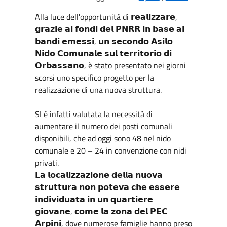
Alla luce dell'opportunità di 𝗿𝗲𝗮𝗹𝗶𝘇𝘇𝗮𝗿𝗲,
𝗴𝗿𝗮𝘇𝗶𝗲 𝗮𝗶 𝗳𝗼𝗻𝗱𝗶 𝗱𝗲𝗹 𝗣𝗡𝗥𝗥 𝗶𝗻 𝗯𝗮𝘀𝗲 𝗮𝗶
𝗯𝗮𝗻𝗱𝗶 𝗲𝗺𝗲𝘀𝘀𝗶, 𝘂𝗻 𝘀𝗲𝗰𝗼𝗻𝗱𝗼 𝗔𝘀𝗶𝗹𝗼
𝗡𝗶𝗱𝗼 𝗖𝗼𝗺𝘂𝗻𝗮𝗹𝗲 𝘀𝘂𝗹 𝘁𝗲𝗿𝗿𝗶𝘁𝗼𝗿𝗶𝗼 𝗱𝗶
𝗢𝗿𝗯𝗮𝘀𝘀𝗮𝗻𝗼, è stato presentato nei giorni
scorsi uno specifico progetto per la
realizzazione di una nuova struttura.
SI è infatti valutata la necessità di
aumentare il numero dei posti comunali
disponibili, che ad oggi sono 48 nel nido
comunale e 20 – 24 in convenzione con nidi
privati.
𝗟𝗮 𝗹𝗼𝗰𝗮𝗹𝗶𝘇𝘇𝗮𝘇𝗶𝗼𝗻𝗲 𝗱𝗲𝗹𝗹𝗮 𝗻𝘂𝗼𝘃𝗮
𝘀𝘁𝗿𝘂𝘁𝘁𝘂𝗿𝗮 𝗻𝗼𝗻 𝗽𝗼𝘁𝗲𝘃𝗮 𝗰𝗵𝗲 𝗲𝘀𝘀𝗲𝗿𝗲
𝗶𝗻𝗱𝗶𝘃𝗶𝗱𝘂𝗮𝘁𝗮 𝗶𝗻 𝘂𝗻 𝗾𝘂𝗮𝗿𝘁𝗶𝗲𝗿𝗲
𝗴𝗶𝗼𝘃𝗮𝗻𝗲, 𝗰𝗼𝗺𝗲 𝗹𝗮 𝘇𝗼𝗻𝗮 𝗱𝗲𝗹 𝗣𝗘𝗖
𝗔𝗿𝗽𝗶𝗻𝗶, dove numerose famiglie hanno preso