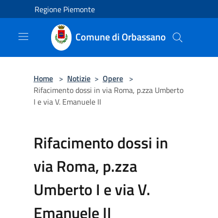
Salta al contenuto principale
Regione Piemonte
Comune di Orbassano
Home
>
Notizie
>
Opere
>
Rifacimento dossi in via Roma, p.zza Umberto
I e via V. Emanuele II
Rifacimento dossi in
via Roma, p.zza
Umberto I e via V.
Emanuele II