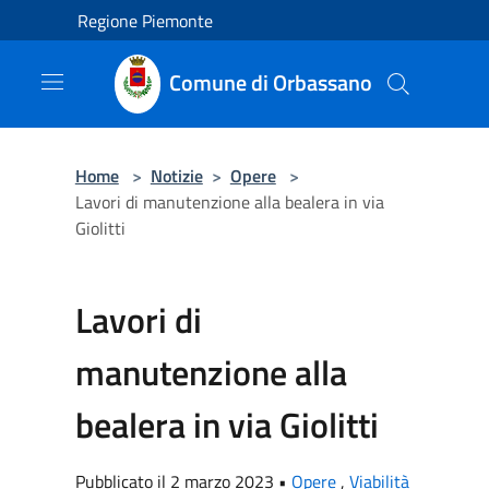
Salta al contenuto principale
Regione Piemonte
Comune di Orbassano
Home
>
Notizie
>
Opere
>
Lavori di manutenzione alla bealera in via
Giolitti
Lavori di
manutenzione alla
bealera in via Giolitti
Pubblicato il 2 marzo 2023 •
Opere
,
Viabilità