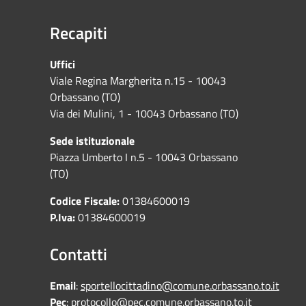
Recapiti
Uffici
Viale Regina Margherita n.15 - 10043
Orbassano (TO)
Via dei Mulini, 1 - 10043 Orbassano (TO)
Sede istituzionale
Piazza Umberto I n.5 - 10043 Orbassano
(TO)
Codice Fiscale:
01384600019
P.Iva:
01384600019
Contatti
Email
:
sportellocittadino@comune.orbassano.to.it
Pec
:
protocollo@pec.comune.orbassano.to.it