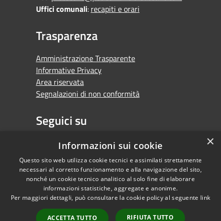
Uffici comunali
:
recapiti e orari
Trasparenza
Amministrazione Trasparente
Informative Privacy
Area riservata
Segnalazioni di non conformità
Seguici su
×
Facebook
Youtube
Whatsapp
Informazioni sui cookie
Questo sito web utilizza cookie tecnici e assimilati strettamente
necessari al corretto funzionamento e alla navigazione del sito,
nonché un cookie tecnico analitico al solo fine di elaborare
informazioni statistiche, aggregate e anonime.
RSS
Copyright © 2026 •
Per maggiori dettagli, può consultare la cookie policy al seguente
link
Accessibilità
Comune di Orbassano •
Privacy
Powered by
RIFIUTA TUTTO
ACCETTA TUTTO