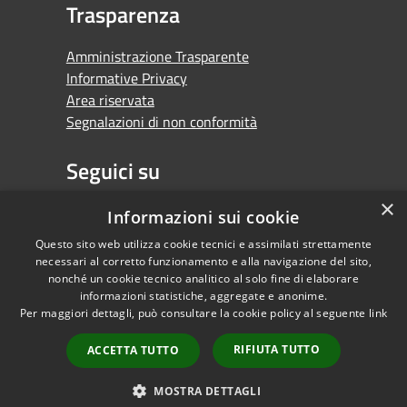
Trasparenza
Amministrazione Trasparente
Informative Privacy
Area riservata
Segnalazioni di non conformità
Seguici su
×
Facebook
Youtube
Whatsapp
Informazioni sui cookie
Questo sito web utilizza cookie tecnici e assimilati strettamente
necessari al corretto funzionamento e alla navigazione del sito,
nonché un cookie tecnico analitico al solo fine di elaborare
informazioni statistiche, aggregate e anonime.
RSS
Copyright © 2026 •
Per maggiori dettagli, può consultare la cookie policy al seguente
link
Accessibilità
Comune di Orbassano •
Privacy
Powered by
RIFIUTA TUTTO
ACCETTA TUTTO
Cookie
Municipium
•
Mappa del sito
Accesso redazione
MOSTRA DETTAGLI