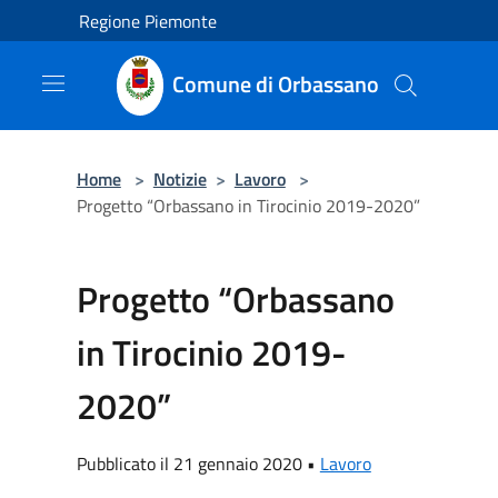
Salta al contenuto principale
Regione Piemonte
Comune di Orbassano
Home
>
Notizie
>
Lavoro
>
Progetto “Orbassano in Tirocinio 2019-2020”
Progetto “Orbassano
in Tirocinio 2019-
2020”
Pubblicato il 21 gennaio 2020 •
Lavoro