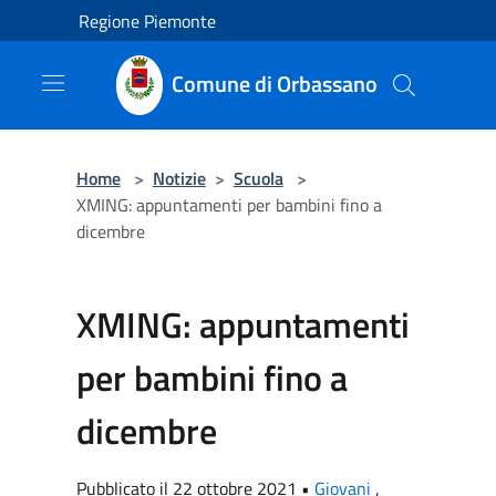
Salta al contenuto principale
Regione Piemonte
Comune di Orbassano
Home
>
Notizie
>
Scuola
>
XMING: appuntamenti per bambini fino a
dicembre
XMING: appuntamenti
per bambini fino a
dicembre
Pubblicato il 22 ottobre 2021 •
Giovani
,