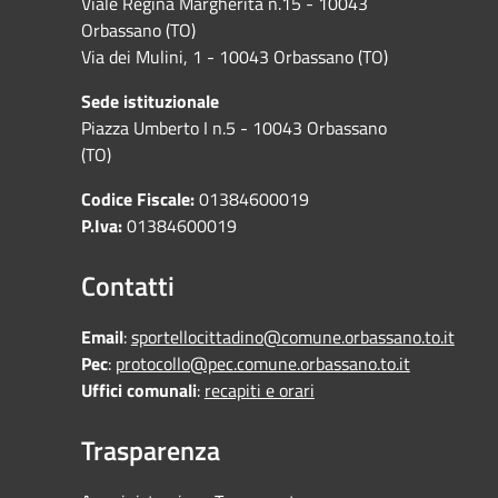
Viale Regina Margherita n.15 - 10043
Orbassano (TO)
Via dei Mulini, 1 - 10043 Orbassano (TO)
Sede istituzionale
Piazza Umberto I n.5 - 10043 Orbassano
(TO)
Codice Fiscale:
01384600019
P.Iva:
01384600019
Contatti
Email
:
sportellocittadino@comune.orbassano.to.it
Pec
:
protocollo@pec.comune.orbassano.to.it
Uffici comunali
:
recapiti e orari
Trasparenza