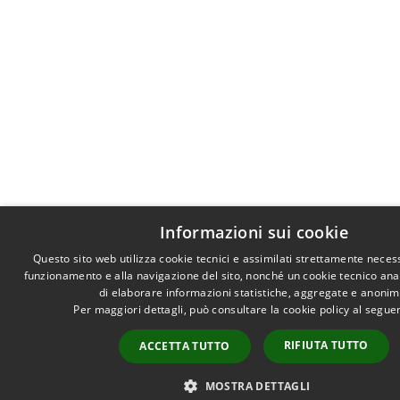
Informazioni sui cookie
Questo sito web utilizza cookie tecnici e assimilati strettamente necess
funzionamento e alla navigazione del sito, nonché un cookie tecnico anali
di elaborare informazioni statistiche, aggregate e anonim
Per maggiori dettagli, può consultare la cookie policy al segu
RIFIUTA TUTTO
ACCETTA TUTTO
MOSTRA DETTAGLI