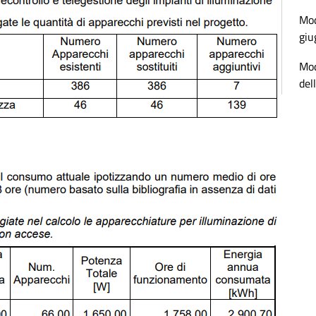
Mod
giu
Mod
del