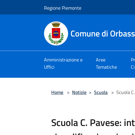
Salta al contenuto principale
Regione Piemonte
Comune di Orbas
Amministrazione e
Aree
Pr
Uffici
Tematiche
Ci
Home
>
Notizie
>
Scuola
>
Scuola C.
Scuola C. Pavese: in