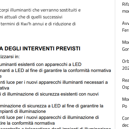
Rif
corpi illuminanti che verranno sostituiti e
mod
i attuali che di quelli successivi
Avv
n termini di Kw/h annui e di riduzione di
Fer
Mod
Gon
Orb
20
Rea
Osp
Mod
Po
Con
dec