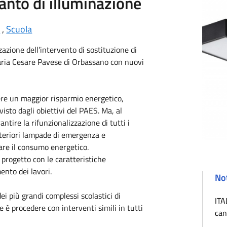
ianto di illuminazione
e
,
Scuola
zzazione dell’intervento di sostituzione di
imaria Cesare Pavese di Orbassano con nuovi
nere un maggior risparmio energetico,
sto dagli obiettivi del PAES. Ma, al
ntire la rifunzionalizzazione di tutti i
lteriori lampade di emergenza e
itare il consumo energetico.
 progetto con le caratteristiche
ento dei lavori.
Not
i più grandi complessi scolastici di
ITA
 è procedere con interventi simili in tutti
can