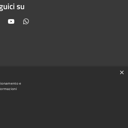
guici su
Facebook
Youtube
Whatsapp
×
nzionamento e
nformazioni
Municipium
Accesso
 Orbassano • Powered by
•
redazione