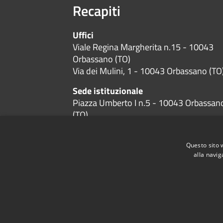
Recapiti
Uffici
Viale Regina Margherita n.15 - 10043
Orbassano (TO)
Via dei Mulini, 1 - 10043 Orbassano (TO
Sede istituzionale
Piazza Umberto I n.5 - 10043 Orbassan
(TO)
Codice Fiscale:
01384600019
P.Iva:
01384600019
Questo sito 
alla navig
RSS
Accessibilità
Privacy
Cookie