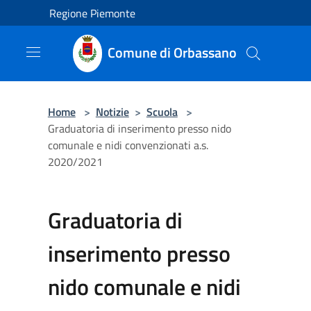
Salta al contenuto principale
Regione Piemonte
Comune di Orbassano
Home
>
Notizie
>
Scuola
>
Graduatoria di inserimento presso nido
comunale e nidi convenzionati a.s.
2020/2021
Graduatoria di
inserimento presso
nido comunale e nidi