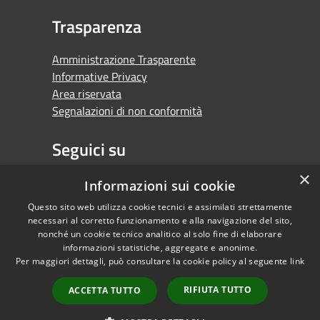
Trasparenza
Amministrazione Trasparente
Informative Privacy
Area riservata
Segnalazioni di non conformità
Seguici su
×
Facebook
Youtube
Whatsapp
Informazioni sui cookie
Questo sito web utilizza cookie tecnici e assimilati strettamente
necessari al corretto funzionamento e alla navigazione del sito,
nonché un cookie tecnico analitico al solo fine di elaborare
informazioni statistiche, aggregate e anonime.
RSS
Copyright © 2026 •
Per maggiori dettagli, può consultare la cookie policy al seguente
link
Accessibilità
Comune di Orbassano •
Privacy
Powered by
RIFIUTA TUTTO
ACCETTA TUTTO
Cookie
Municipium
•
Mappa del sito