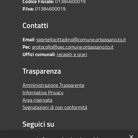
Codice Fiscale:
01384600019
P.Iva:
01384600019
Contatti
Email
:
sportellocittadino@comune.orbassano.to.it
Pec
:
protocollo@pec.comune.orbassano.to.it
Uffici comunali
:
recapiti e orari
Trasparenza
Amministrazione Trasparente
Informative Privacy
Area riservata
Segnalazioni di non conformità
Seguici su
×
Facebook
Youtube
Whatsapp