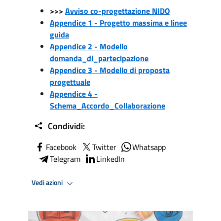
>>>
Avviso co-progettazione NIDO
Appendice 1 - Progetto massima e linee
guida
Appendice 2 - Modello
domanda_di_partecipazione
Appendice 3 - Modello di proposta
progettuale
Appendice 4 -
Schema_Accordo_Collaborazione
Condividi:
Facebook
Twitter
Whatsapp
Telegram
LinkedIn
Vedi azioni