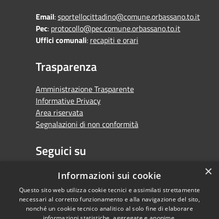
Email
:
sportellocittadino@comune.orbassano.to.it
Pec
:
protocollo@pec.comune.orbassano.to.it
Uffici comunali
:
recapiti e orari
Trasparenza
Amministrazione Trasparente
Informative Privacy
Area riservata
Segnalazioni di non conformità
Seguici su
×
Facebook
Youtube
Whatsapp
Informazioni sui cookie
Questo sito web utilizza cookie tecnici e assimilati strettamente
necessari al corretto funzionamento e alla navigazione del sito,
nonché un cookie tecnico analitico al solo fine di elaborare
informazioni statistiche, aggregate e anonime.