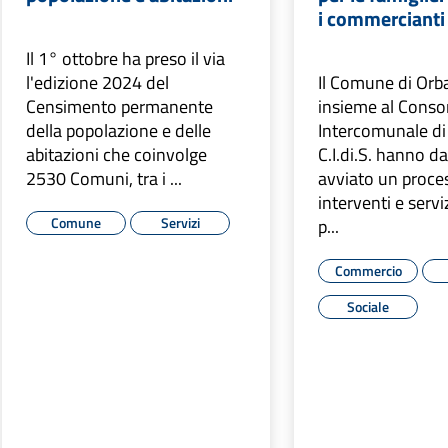
i commercianti
Il 1° ottobre ha preso il via
l'edizione 2024 del
Il Comune di Or
Censimento permanente
insieme al Conso
della popolazione e delle
Intercomunale di 
abitazioni che coinvolge
C.I.di.S. hanno d
2530 Comuni, tra i ...
avviato un proce
interventi e serviz
Comune
Servizi
p...
Commercio
Sociale