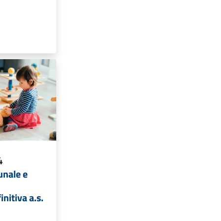
4
unale e
nitiva a.s.