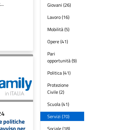
...
Giovani (26)
Lavoro (16)
Mobilità (5)
Opere (41)
Pari
opportunità (9)
Politica (41)
Protezione
Civile (2)
Scuola (41)
24
Servizi (70)
e politiche
 avviso per
Sociale (18)