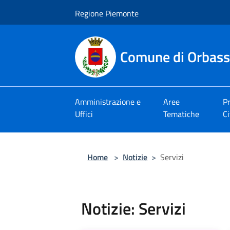
Salta al contenuto principale
Regione Piemonte
Comune di Orbas
Amministrazione e
Aree
Pr
Uffici
Tematiche
Ci
Home
>
Notizie
>
Servizi
Notizie: Servizi