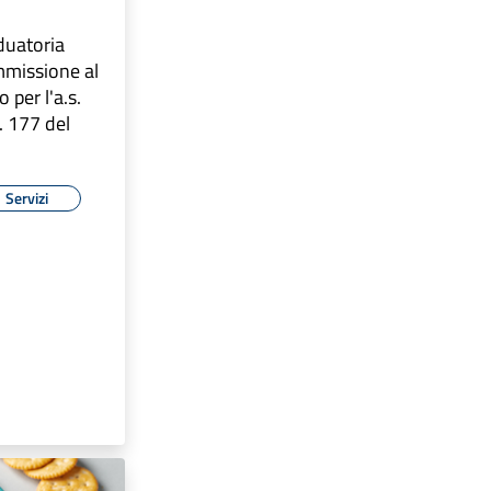
aduatoria
ammissione al
 per l'a.s.
. 177 del
Servizi