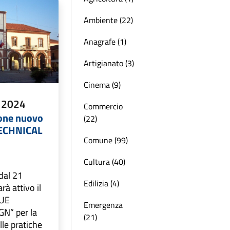
Ambiente (22)
Anagrafe (1)
Artigianato (3)
Cinema (9)
 2024
Commercio
ione nuovo
(22)
TECHNICAL
Comune (99)
Cultura (40)
dal 21
Edilizia (4)
à attivo il
SUE
Emergenza
N” per la
(21)
le pratiche