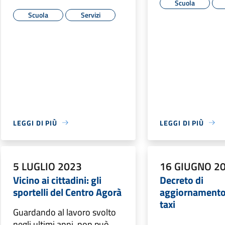
Scuola
Scuola
Servizi
LEGGI DI PIÙ
LEGGI DI PIÙ
5 LUGLIO 2023
16 GIUGNO 2
Vicino ai cittadini: gli
Decreto di
sportelli del Centro Agorà
aggiornamento 
taxi
Guardando al lavoro svolto
negli ultimi anni, non può