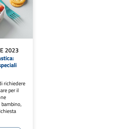
E 2023
stica:
speciali
di richiedere
are per il
one
o bambino,
ichiesta