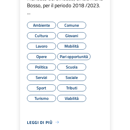
Bosso, per il periodo 2018 /2023.
...
Ambiente
Comune
Cultura
Giovani
Lavoro
Mobilità
Opere
Pari opportunità
Politica
Scuola
Servizi
Sociale
Sport
Tributi
Turismo
Viabilità
LEGGI DI PIÙ