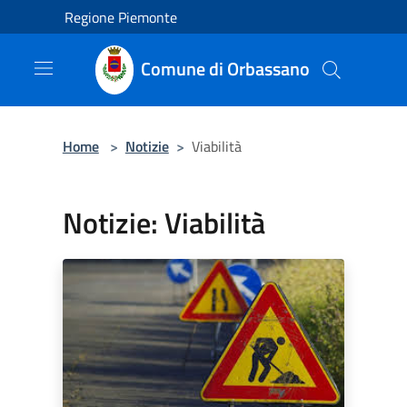
Salta al contenuto principale
Regione Piemonte
Comune di Orbassano
Home
>
Notizie
>
Viabilità
Notizie: Viabilità