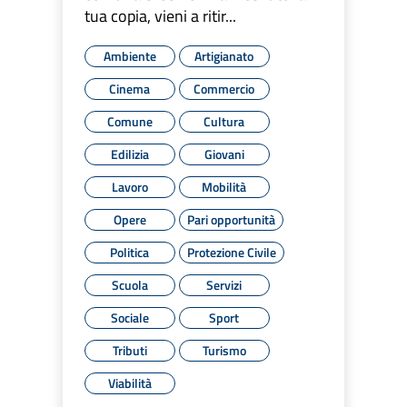
tua copia, vieni a ritir...
Ambiente
Artigianato
Cinema
Commercio
Comune
Cultura
Edilizia
Giovani
Lavoro
Mobilità
Opere
Pari opportunità
Politica
Protezione Civile
Scuola
Servizi
Sociale
Sport
Tributi
Turismo
Viabilità