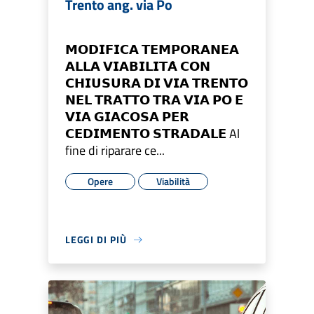
Trento ang. via Po
𝗠𝗢𝗗𝗜𝗙𝗜𝗖𝗔 𝗧𝗘𝗠𝗣𝗢𝗥𝗔𝗡𝗘𝗔
𝗔𝗟𝗟𝗔 𝗩𝗜𝗔𝗕𝗜𝗟𝗜𝗧𝗔̀ 𝗖𝗢𝗡
𝗖𝗛𝗜𝗨𝗦𝗨𝗥𝗔 𝗗𝗜 𝗩𝗜𝗔 𝗧𝗥𝗘𝗡𝗧𝗢
𝗡𝗘𝗟 𝗧𝗥𝗔𝗧𝗧𝗢 𝗧𝗥𝗔 𝗩𝗜𝗔 𝗣𝗢 𝗘
𝗩𝗜𝗔 𝗚𝗜𝗔𝗖𝗢𝗦𝗔 𝗣𝗘𝗥
𝗖𝗘𝗗𝗜𝗠𝗘𝗡𝗧𝗢 𝗦𝗧𝗥𝗔𝗗𝗔𝗟𝗘 Al
fine di riparare ce...
Opere
Viabilità
LEGGI DI PIÙ