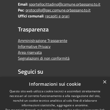
Email
:
sportellocittadino@comune.orbassano.to.it
Pec
:
protocollo@pec.comune.orbassano.to.it
Uffici comunali
:
recapiti e orari
Trasparenza
Amministrazione Trasparente
Informative Privacy
Area riservata
Segnalazioni di non conformità
Seguici su
×
Facebook
Youtube
Whatsapp
Informazioni sui cookie
Questo sito web utilizza cookie tecnici e assimilati strettamente
necessari al corretto funzionamento e alla navigazione del sito,
nonché un cookie tecnico analitico al solo fine di elaborare
informazioni statistiche, aggregate e anonime.
RSS
Copyright © 2026 •
Per maggiori dettagli, può consultare la cookie policy al seguente
link