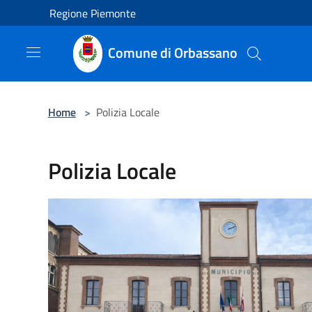
Salta al contenuto principale
Regione Piemonte
Comune di Orbassano
Home
>
Polizia Locale
Polizia Locale