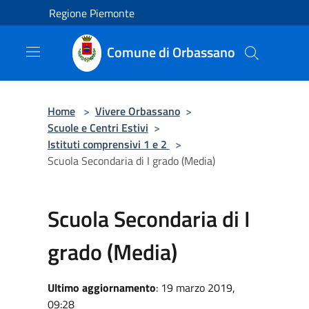
Salta al contenuto principale
Regione Piemonte
Comune di Orbassano
Home
>
Vivere Orbassano
>
Scuole e Centri Estivi
>
Istituti comprensivi 1 e 2
>
Scuola Secondaria di I grado (Media)
Scuola Secondaria di I
grado (Media)
Ultimo aggiornamento
: 19 marzo 2019,
09:28