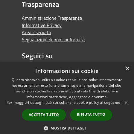
Trasparenza
Amministrazione Trasparente
Informative Privacy
Area riservata
Segnalazioni di non conformità
Seguici su
×
Facebook
Youtube
Whatsapp
Informazioni sui cookie
Questo sito web utilizza cookie tecnici e assimilati strettamente
necessari al corretto funzionamento e alla navigazione del sito,
nonché un cookie tecnico analitico al solo fine di elaborare
informazioni statistiche, aggregate e anonime.
RSS
Copyright © 2026 •
Per maggiori dettagli, può consultare la cookie policy al seguente
link
Accessibilità
Comune di Orbassano •
Privacy
Powered by
RIFIUTA TUTTO
ACCETTA TUTTO
Cookie
Municipium
•
Mappa del sito
Accesso redazione
MOSTRA DETTAGLI