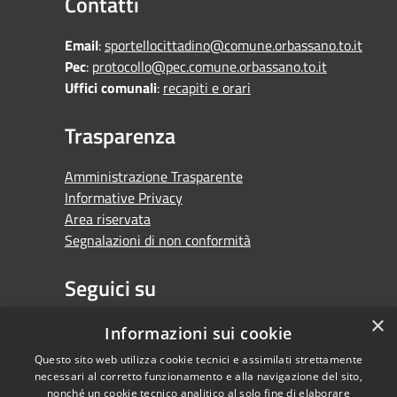
Contatti
Email
:
sportellocittadino@comune.orbassano.to.it
Pec
:
protocollo@pec.comune.orbassano.to.it
Uffici comunali
:
recapiti e orari
Trasparenza
Amministrazione Trasparente
Informative Privacy
Area riservata
Segnalazioni di non conformità
Seguici su
×
Facebook
Youtube
Whatsapp
Informazioni sui cookie
Questo sito web utilizza cookie tecnici e assimilati strettamente
necessari al corretto funzionamento e alla navigazione del sito,
nonché un cookie tecnico analitico al solo fine di elaborare