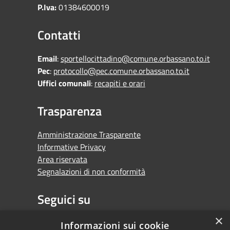
P.Iva:
01384600019
Contatti
Email
:
sportellocittadino@comune.orbassano.to.it
Pec
:
protocollo@pec.comune.orbassano.to.it
Uffici comunali
:
recapiti e orari
Trasparenza
Amministrazione Trasparente
Informative Privacy
Area riservata
Segnalazioni di non conformità
Seguici su
×
Facebook
Youtube
Whatsapp
Informazioni sui cookie