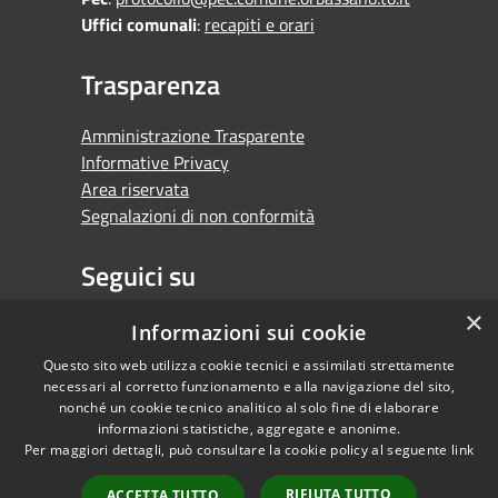
Uffici comunali
:
recapiti e orari
Trasparenza
Amministrazione Trasparente
Informative Privacy
Area riservata
Segnalazioni di non conformità
Seguici su
×
Facebook
Youtube
Whatsapp
Informazioni sui cookie
Questo sito web utilizza cookie tecnici e assimilati strettamente
necessari al corretto funzionamento e alla navigazione del sito,
nonché un cookie tecnico analitico al solo fine di elaborare
informazioni statistiche, aggregate e anonime.
RSS
Copyright © 2026 •
Per maggiori dettagli, può consultare la cookie policy al seguente
link
Accessibilità
Comune di Orbassano •
Privacy
Powered by
RIFIUTA TUTTO
ACCETTA TUTTO