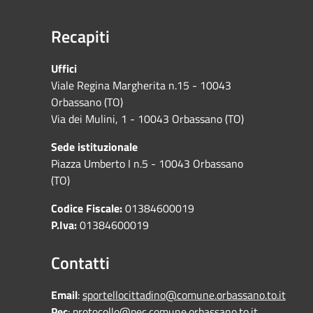
Recapiti
Uffici
Viale Regina Margherita n.15 - 10043
Orbassano (TO)
Via dei Mulini, 1 - 10043 Orbassano (TO)
Sede istituzionale
Piazza Umberto I n.5 - 10043 Orbassano
(TO)
Codice Fiscale:
01384600019
P.Iva:
01384600019
Contatti
Email
:
sportellocittadino@comune.orbassano.to.it
Pec
:
protocollo@pec.comune.orbassano.to.it