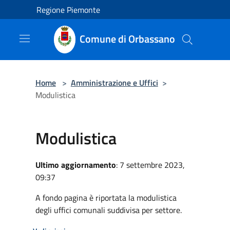
Salta al contenuto principale
Regione Piemonte
Comune di Orbassano
Home
>
Amministrazione e Uffici
>
Modulistica
Modulistica
Ultimo aggiornamento
: 7 settembre 2023,
09:37
A fondo pagina è riportata la modulistica
degli uffici comunali suddivisa per settore.