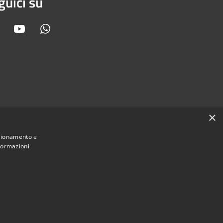
guici su
Facebook
Youtube
Whatsapp
×
nzionamento e
nformazioni
Municipium
Accesso
 Orbassano • Powered by
•
redazione