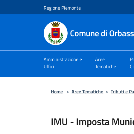
Salta al contenuto principale
Regione Piemonte
Comune di Orbas
Amministrazione e
Aree
Pr
Uffici
Tematiche
Ci
Home
>
Aree Tematiche
>
Tributi e P
IMU - Imposta Munic