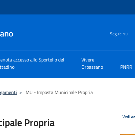
sano
Seguici su
enota accesso allo Sportello del
Vivere
ttadino
Orbassano
PNRR
agamenti
>
IMU - Imposta Municipale Propria
Vedi a
ipale Propria