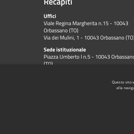
Recapiti
Uffici
Viale Regina Margherita n.15 - 10043
Orbassano (TO)
Via dei Mulini, 1 - 10043 Orbassano (TO
Sede istituzionale
Piazza Umberto I n.5 - 10043 Orbassan
(TO)
Codice Fiscale:
01384600019
P.Iva:
01384600019
Questo sito 
alla navig
RSS
Accessibilità
Privacy
Cookie