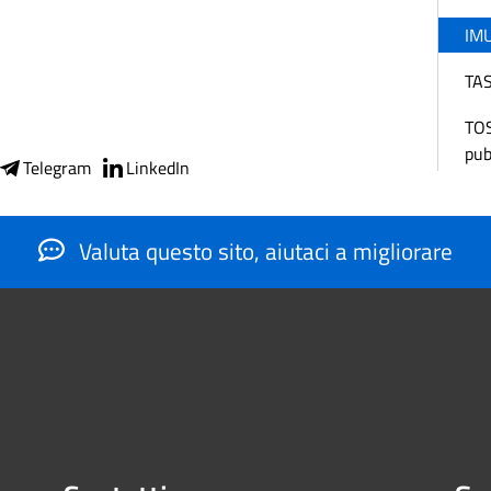
IMU
TAS
TOS
pub
Telegram
LinkedIn
Valuta questo sito, aiutaci a migliorare