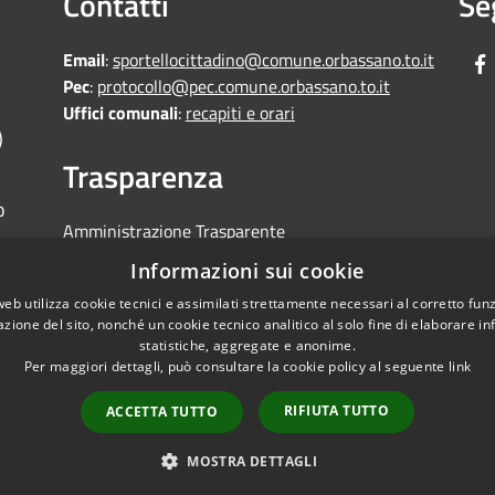
Contatti
Se
Email
:
sportellocittadino@comune.orbassano.to.it
Pec
:
protocollo@pec.comune.orbassano.to.it
Uffici comunali
:
recapiti e orari
)
Trasparenza
o
Amministrazione Trasparente
Informative Privacy
Informazioni sui cookie
Area riservata
web utilizza cookie tecnici e assimilati strettamente necessari al corretto fu
Segnalazioni di non conformità
azione del sito, nonché un cookie tecnico analitico al solo fine di elaborare i
statistiche, aggregate e anonime.
Per maggiori dettagli, può consultare la cookie policy al seguente
link
RIFIUTA TUTTO
ACCETTA TUTTO
Mappa del sito
Copyright © 2026 • Comune di
MOSTRA DETTAGLI