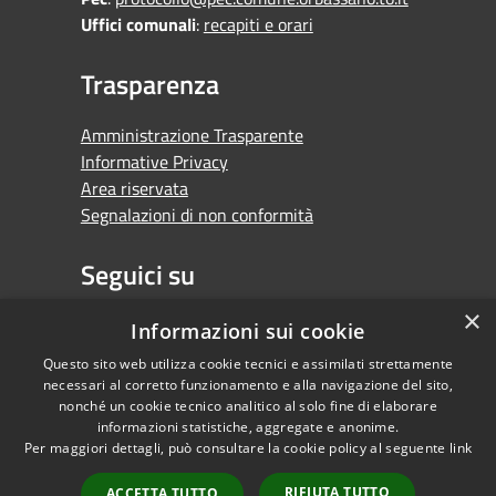
Uffici comunali
:
recapiti e orari
Trasparenza
Amministrazione Trasparente
Informative Privacy
Area riservata
Segnalazioni di non conformità
Seguici su
×
Facebook
Youtube
Whatsapp
Informazioni sui cookie
Questo sito web utilizza cookie tecnici e assimilati strettamente
necessari al corretto funzionamento e alla navigazione del sito,
nonché un cookie tecnico analitico al solo fine di elaborare
informazioni statistiche, aggregate e anonime.
RSS
Copyright © 2026 •
Per maggiori dettagli, può consultare la cookie policy al seguente
link
Accessibilità
Comune di Orbassano •
Privacy
Powered by
RIFIUTA TUTTO
ACCETTA TUTTO