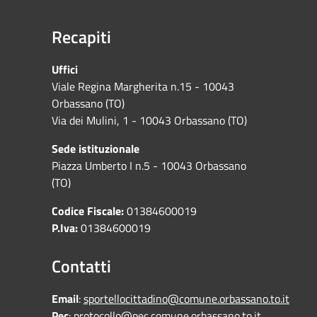
Recapiti
Uffici
Viale Regina Margherita n.15 - 10043
Orbassano (TO)
Via dei Mulini, 1 - 10043 Orbassano (TO)
Sede istituzionale
Piazza Umberto I n.5 - 10043 Orbassano
(TO)
Codice Fiscale:
01384600019
P.Iva:
01384600019
Contatti
Email
:
sportellocittadino@comune.orbassano.to.it
Pec
:
protocollo@pec.comune.orbassano.to.it