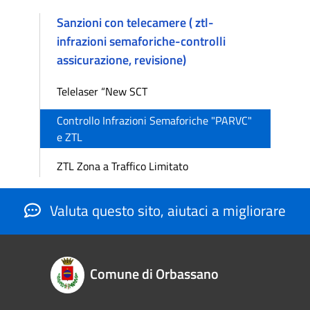
Sanzioni con telecamere ( ztl-
infrazioni semaforiche-controlli
assicurazione, revisione)
Telelaser “New SCT
Controllo Infrazioni Semaforiche "PARVC"
e ZTL
ZTL Zona a Traffico Limitato
Valuta questo sito, aiutaci a migliorare
Comune di Orbassano