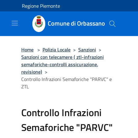
Salta al contenuto principale
Regione Piemonte
Comune di Orbassano
Home
>
Polizia Locale
>
Sanzioni
>
Sanzioni con telecamere ( ztl-infrazioni
semaforiche-controlli assicurazione,
revisione)
>
Controllo Infrazioni Semaforiche "PARVC" e
ZTL
Controllo Infrazioni
Semaforiche "PARVC"