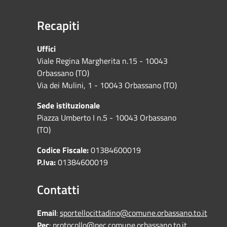
Recapiti
Uffici
Viale Regina Margherita n.15 - 10043
Orbassano (TO)
Via dei Mulini, 1 - 10043 Orbassano (TO)
Sede istituzionale
Piazza Umberto I n.5 - 10043 Orbassano
(TO)
Codice Fiscale:
01384600019
P.Iva:
01384600019
Contatti
Email
:
sportellocittadino@comune.orbassano.to.it
Pec
:
protocollo@pec.comune.orbassano.to.it