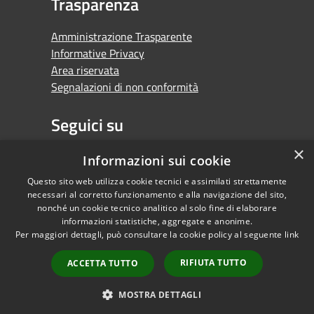
Trasparenza
Amministrazione Trasparente
Informative Privacy
Area riservata
Segnalazioni di non conformità
Seguici su
×
Facebook
Youtube
Whatsapp
Informazioni sui cookie
Questo sito web utilizza cookie tecnici e assimilati strettamente
necessari al corretto funzionamento e alla navigazione del sito,
nonché un cookie tecnico analitico al solo fine di elaborare
informazioni statistiche, aggregate e anonime.
RSS
Copyright © 2026 •
Per maggiori dettagli, può consultare la cookie policy al seguente
link
Accessibilità
Comune di Orbassano •
Privacy
Powered by
RIFIUTA TUTTO
ACCETTA TUTTO
Cookie
Municipium
•
Mappa del sito
Accesso redazione
MOSTRA DETTAGLI