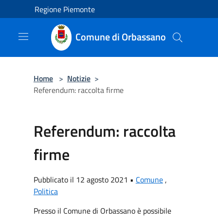
Salta al contenuto principale
Regione Piemonte
Comune di Orbassano
Home
>
Notizie
>
Referendum: raccolta firme
Referendum: raccolta
firme
Pubblicato il 12 agosto 2021 •
Comune
,
Politica
Presso il Comune di Orbassano è possibile