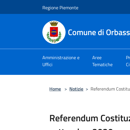
Salta al contenuto principale
Regione Piemonte
Comune di Orbas
Amministrazione e
Aree
Pr
Uffici
Tematiche
Ci
Home
>
Notizie
>
Referendum Costitu
Referendum Costitu