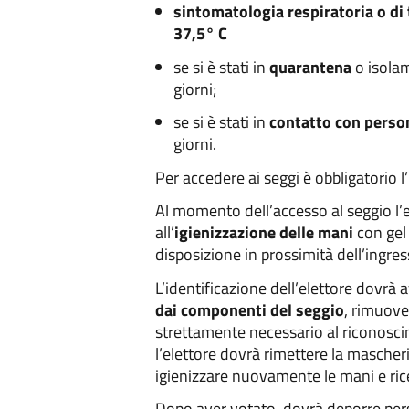
sintomatologia respiratoria o di
37,5° C
se si è stati in
quarantena
o isola
giorni;
se si è stati in
contatto con perso
giorni.
Per accedere ai seggi è obbligatorio l
Al momento dell’accesso al seggio l’
all’
igienizzazione delle mani
con gel
disposizione in prossimità dell’ingres
L’identificazione dell’elettore dovrà 
dai componenti del seggio
, rimuove
strettamente necessario al riconosc
l’elettore dovrà rimettere la mascher
igienizzare nuovamente le mani e ric
Dopo aver votato, dovrà deporre per