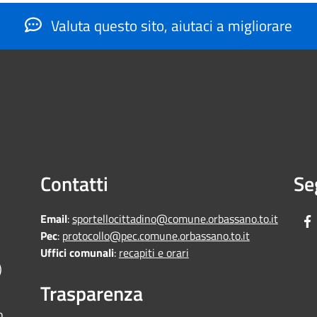
Valuta questo sito, aiutaci a migliorare
Contatti
Se
Email
:
sportellocittadino@comune.orbassano.to.it
Pec
:
protocollo@pec.comune.orbassano.to.it
Uffici comunali
:
recapiti e orari
)
Trasparenza
o