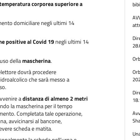
 temperatura corporea superiore a
bibi
AVV
mento domiciliare negli ultimi 14
att
Dir
ne positive al Covid 19
negli ultimi 14
28.
Orb
’uso della
mascherina
.
elettore dovrà procedere
Orb
 idroalcolico che sarà messo a
20
so.
Dir
avvenire a
distanza di almeno 2 metri
18.
ndo la mascherina per il tempo
imento. Completata tale operazione,
Avv
ina, avvicinarsi al bancone,
Sha
evere scheda e matita.
Una
sonalmente la scheda nell’urna e