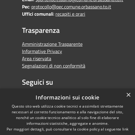
Pec
:
protocollo@pec.comune.orbassano.to.it
Uffici comunali
:
recapiti e orari
Trasparenza
Amministrazione Trasparente
Informative Privacy
Area riservata
Segnalazioni di non conformità
Seguici su
×
Facebook
Youtube
Whatsapp
Informazioni sui cookie
Questo sito web utilizza cookie tecnici e assimilati strettamente
necessari al corretto funzionamento e alla navigazione del sito,
nonché un cookie tecnico analitico al solo fine di elaborare
informazioni statistiche, aggregate e anonime.
RSS
Copyright © 2026 •
Per maggiori dettagli, può consultare la cookie policy al seguente
link
Accessibilità
Comune di Orbassano •