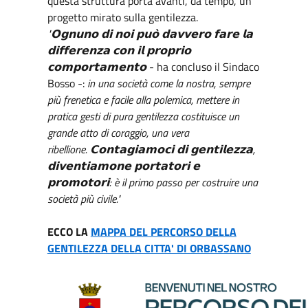
questa struttura porta avanti, da tempo, un
progetto mirato sulla gentilezza.
"𝗢𝗴𝗻𝘂𝗻𝗼 𝗱𝗶 𝗻𝗼𝗶 𝗽𝘂𝗼̀ 𝗱𝗮𝘃𝘃𝗲𝗿𝗼 𝗳𝗮𝗿𝗲 𝗹𝗮
𝗱𝗶𝗳𝗳𝗲𝗿𝗲𝗻𝘇𝗮 𝗰𝗼𝗻 𝗶𝗹 𝗽𝗿𝗼𝗽𝗿𝗶𝗼
𝗰𝗼𝗺𝗽𝗼𝗿𝘁𝗮𝗺𝗲𝗻𝘁𝗼
- ha concluso il Sindaco
Bosso -:
in una società come la nostra, sempre
più frenetica e facile alla polemica, mettere in
pratica gesti di pura gentilezza costituisce un
grande atto di coraggio, una vera
ribellione.
𝗖𝗼𝗻𝘁𝗮𝗴𝗶𝗮𝗺𝗼𝗰𝗶 𝗱𝗶 𝗴𝗲𝗻𝘁𝗶𝗹𝗲𝘇𝘇𝗮,
𝗱𝗶𝘃𝗲𝗻𝘁𝗶𝗮𝗺𝗼𝗻𝗲 𝗽𝗼𝗿𝘁𝗮𝘁𝗼𝗿𝗶 𝗲
𝗽𝗿𝗼𝗺𝗼𝘁𝗼𝗿𝗶: è il primo passo per costruire una
società più civile."
ECCO LA
MAPPA DEL PERCORSO DELLA
GENTILEZZA DELLA CITTA' DI ORBASSANO