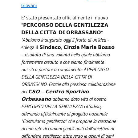
Giovani
E' stato presentato ufficialmente il nuovo
"𝗣𝗘𝗥𝗖𝗢𝗥𝗦𝗢 𝗗𝗘𝗟𝗟𝗔 𝗚𝗘𝗡𝗧𝗜𝗟𝗘𝗭𝗭𝗔
𝗗𝗘𝗟𝗟𝗔 𝗖𝗜𝗧𝗧𝗔' 𝗗𝗜 𝗢𝗥𝗕𝗔𝗦𝗦𝗔𝗡𝗢".
"Abbiamo inaugurato oggi il frutto di un’idea
-
spiega il 𝗦𝗶𝗻𝗱𝗮𝗰𝗼, 𝗖𝗶𝗻𝘇𝗶𝗮 𝗠𝗮𝗿𝗶𝗮 𝗕𝗼𝘀𝘀𝗼
-
risultato di una volontà nella quale abbiamo
fortemente creduto e che siamo finalmente
riusciti a portare a compimento: il PERCORSO
DELLA GENTILEZZA
DELLA CITTA’ DI
ORBASSANO. Grazie alla preziosa collaborazione
del 𝗖𝗦𝗢 – 𝗖𝗲𝗻𝘁𝗿𝗼 𝗦𝗽𝗼𝗿𝘁𝗶𝘃𝗼
𝗢𝗿𝗯𝗮𝘀𝘀𝗮𝗻𝗼 abbiamo dato vita al nostro
PERCORSO DELLA GENTILEZZA cittadino,
aderendo ufficialmente al progetto nazionale
"Costruiamo gentilezza" che propone la creazione
di una rete di comuni gentili uniti dall'obiettivo di
diffondere gentilezza attraverso le azioni di ogni