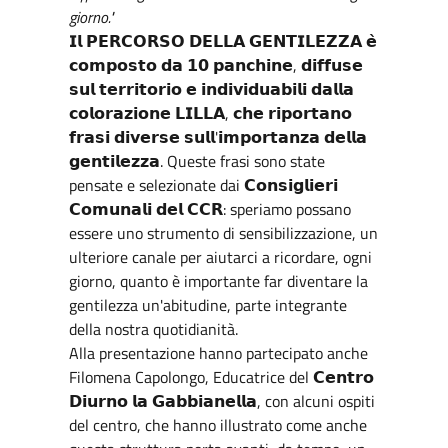
giorno."
𝗜𝗹 𝗣𝗘𝗥𝗖𝗢𝗥𝗦𝗢 𝗗𝗘𝗟𝗟𝗔 𝗚𝗘𝗡𝗧𝗜𝗟𝗘𝗭𝗭𝗔 𝗲̀
𝗰𝗼𝗺𝗽𝗼𝘀𝘁𝗼 𝗱𝗮 𝟭𝟬 𝗽𝗮𝗻𝗰𝗵𝗶𝗻𝗲, 𝗱𝗶𝗳𝗳𝘂𝘀𝗲
𝘀𝘂𝗹 𝘁𝗲𝗿𝗿𝗶𝘁𝗼𝗿𝗶𝗼 𝗲 𝗶𝗻𝗱𝗶𝘃𝗶𝗱𝘂𝗮𝗯𝗶𝗹𝗶 𝗱𝗮𝗹𝗹𝗮
𝗰𝗼𝗹𝗼𝗿𝗮𝘇𝗶𝗼𝗻𝗲 𝗟𝗜𝗟𝗟𝗔, 𝗰𝗵𝗲 𝗿𝗶𝗽𝗼𝗿𝘁𝗮𝗻𝗼
𝗳𝗿𝗮𝘀𝗶 𝗱𝗶𝘃𝗲𝗿𝘀𝗲 𝘀𝘂𝗹𝗹'𝗶𝗺𝗽𝗼𝗿𝘁𝗮𝗻𝘇𝗮 𝗱𝗲𝗹𝗹𝗮
𝗴𝗲𝗻𝘁𝗶𝗹𝗲𝘇𝘇𝗮. Queste frasi sono state
pensate e selezionate dai 𝗖𝗼𝗻𝘀𝗶𝗴𝗹𝗶𝗲𝗿𝗶
𝗖𝗼𝗺𝘂𝗻𝗮𝗹𝗶 𝗱𝗲𝗹 𝗖𝗖𝗥: speriamo possano
essere uno strumento di sensibilizzazione, un
ulteriore canale per aiutarci a ricordare, ogni
giorno, quanto è importante far diventare la
gentilezza un'abitudine, parte integrante
della nostra quotidianità.
Alla presentazione hanno partecipato anche
Filomena Capolongo, Educatrice del 𝗖𝗲𝗻𝘁𝗿𝗼
𝗗𝗶𝘂𝗿𝗻𝗼 𝗹𝗮 𝗚𝗮𝗯𝗯𝗶𝗮𝗻𝗲𝗹𝗹𝗮, con alcuni ospiti
del centro, che hanno illustrato come anche