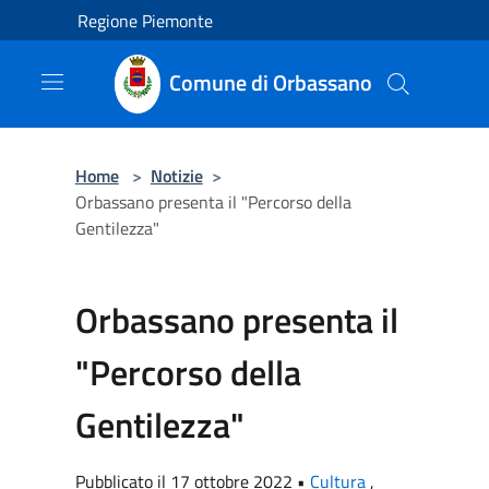
Salta al contenuto principale
Regione Piemonte
Comune di Orbassano
Home
>
Notizie
>
Orbassano presenta il "Percorso della
Gentilezza"
Orbassano presenta il
"Percorso della
Gentilezza"
Pubblicato il 17 ottobre 2022 •
Cultura
,