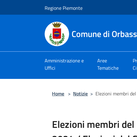
Salta al contenuto principale
Regione Piemonte
Comune di Orbas
Amministrazione e
Aree
Pr
Uffici
Tematiche
Ci
Home
>
Notizie
>
Elezioni membri del
Elezioni membri de