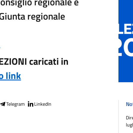
Consiglio regionale e
 Giunta regionale
a
ZIONI caricati in
o link
Not
Telegram
LinkedIn
Dir
lug