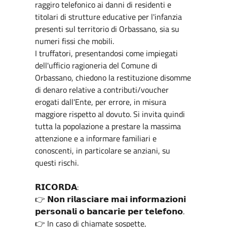
raggiro telefonico ai danni di residenti e
titolari di strutture educative per l'infanzia
presenti sul territorio di Orbassano, sia su
numeri fissi che mobili.
I truffatori, presentandosi come impiegati
dell'ufficio ragioneria del Comune di
Orbassano, chiedono la restituzione disomme
di denaro relative a contributi/voucher
erogati dall'Ente, per errore, in misura
maggiore rispetto al dovuto. Si invita quindi
tutta la popolazione a prestare la massima
attenzione e a informare familiari e
conoscenti, in particolare se anziani, su
questi rischi.
𝗥𝗜𝗖𝗢𝗥𝗗𝗔:
👉 𝗡𝗼𝗻 𝗿𝗶𝗹𝗮𝘀𝗰𝗶𝗮𝗿𝗲 𝗺𝗮𝗶 𝗶𝗻𝗳𝗼𝗿𝗺𝗮𝘇𝗶𝗼𝗻𝗶
𝗽𝗲𝗿𝘀𝗼𝗻𝗮𝗹𝗶 𝗼 𝗯𝗮𝗻𝗰𝗮𝗿𝗶𝗲 𝗽𝗲𝗿 𝘁𝗲𝗹𝗲𝗳𝗼𝗻𝗼.
👉 In caso di chiamate sospette,