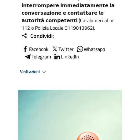
𝗶𝗻𝘁𝗲𝗿𝗿𝗼𝗺𝗽𝗲𝗿𝗲 𝗶𝗺𝗺𝗲𝗱𝗶𝗮𝘁𝗮𝗺𝗲𝗻𝘁𝗲 𝗹𝗮
𝗰𝗼𝗻𝘃𝗲𝗿𝘀𝗮𝘇𝗶𝗼𝗻𝗲 𝗲 𝗰𝗼𝗻𝘁𝗮𝘁𝘁𝗮𝗿𝗲 𝗹𝗲
𝗮𝘂𝘁𝗼𝗿𝗶𝘁𝗮̀ 𝗰𝗼𝗺𝗽𝗲𝘁𝗲𝗻𝘁𝗶 (Carabinieri al nr
112 o Polizia Locale 0119013962).
Condividi:
Facebook
Twitter
Whatsapp
Telegram
LinkedIn
Vedi azioni