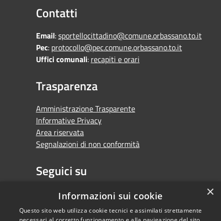
Contatti
Email
:
sportellocittadino@comune.orbassano.to.it
Pec
:
protocollo@pec.comune.orbassano.to.it
Uffici comunali
:
recapiti e orari
Trasparenza
Amministrazione Trasparente
Informative Privacy
Area riservata
Segnalazioni di non conformità
Seguici su
×
Facebook
Youtube
Whatsapp
Informazioni sui cookie
Questo sito web utilizza cookie tecnici e assimilati strettamente
necessari al corretto funzionamento e alla navigazione del sito,