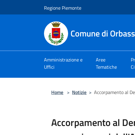
Salta al contenuto principale
Regione Piemonte
Comune di Orbas
Amministrazione e
Aree
Pr
Uffici
Tematiche
Ci
Home
>
Notizie
>
Accorpamento al Dem
Accorpamento al De