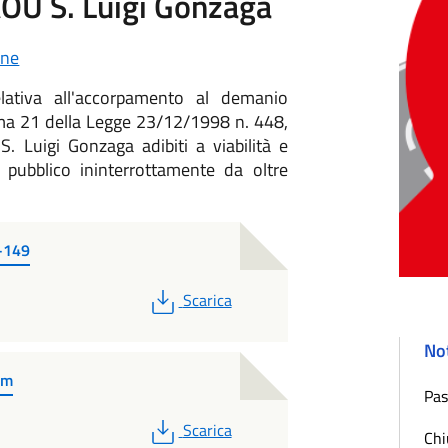
'AOU S. Luigi Gonzaga
ne
lativa all'accorpamento al demanio
mma 21 della Legge 23/12/1998 n. 448,
 S. Luigi Gonzaga adibiti a viabilità e
so pubblico ininterrottamente da oltre
7-149
PDF
Scarica
Not
am
Pas
PDF
Scarica
Chi