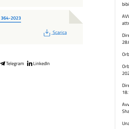
bibi
AVV
e 364-2023
att
PDF
Scarica
Dir
28.
Orb
Telegram
LinkedIn
Orb
20
Dir
18.
Avv
Sha
Una