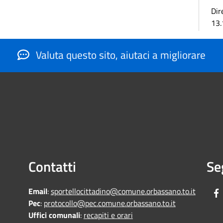
Dir
13.
Valuta questo sito, aiutaci a migliorare
Contatti
Se
Email
:
sportellocittadino@comune.orbassano.to.it
Pec
:
protocollo@pec.comune.orbassano.to.it
Uffici comunali
:
recapiti e orari