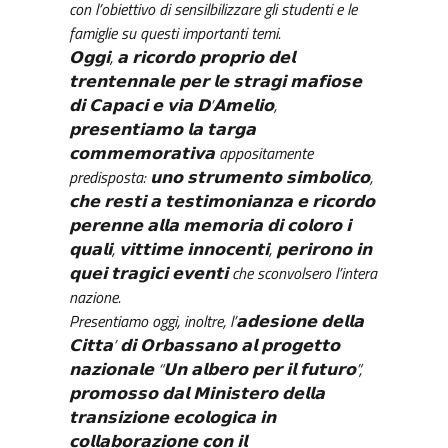
con l’obiettivo di sensilbilizzare gli studenti e le
famiglie su questi importanti temi.
𝗢𝗴𝗴𝗶, 𝗮 𝗿𝗶𝗰𝗼𝗿𝗱𝗼 𝗽𝗿𝗼𝗽𝗿𝗶𝗼 𝗱𝗲𝗹
𝘁𝗿𝗲𝗻𝘁𝗲𝗻𝗻𝗮𝗹𝗲 𝗽𝗲𝗿 𝗹𝗲 𝘀𝘁𝗿𝗮𝗴𝗶 𝗺𝗮𝗳𝗶𝗼𝘀𝗲
𝗱𝗶 𝗖𝗮𝗽𝗮𝗰𝗶 𝗲 𝘃𝗶𝗮 𝗗’𝗔𝗺𝗲𝗹𝗶𝗼,
𝗽𝗿𝗲𝘀𝗲𝗻𝘁𝗶𝗮𝗺𝗼 𝗹𝗮 𝘁𝗮𝗿𝗴𝗮
𝗰𝗼𝗺𝗺𝗲𝗺𝗼𝗿𝗮𝘁𝗶𝘃𝗮 appositamente
predisposta: 𝘂𝗻𝗼 𝘀𝘁𝗿𝘂𝗺𝗲𝗻𝘁𝗼 𝘀𝗶𝗺𝗯𝗼𝗹𝗶𝗰𝗼,
𝗰𝗵𝗲 𝗿𝗲𝘀𝘁𝗶 𝗮 𝘁𝗲𝘀𝘁𝗶𝗺𝗼𝗻𝗶𝗮𝗻𝘇𝗮 𝗲 𝗿𝗶𝗰𝗼𝗿𝗱𝗼
𝗽𝗲𝗿𝗲𝗻𝗻𝗲 𝗮𝗹𝗹𝗮 𝗺𝗲𝗺𝗼𝗿𝗶𝗮 𝗱𝗶 𝗰𝗼𝗹𝗼𝗿𝗼 𝗶
𝗾𝘂𝗮𝗹𝗶, 𝘃𝗶𝘁𝘁𝗶𝗺𝗲 𝗶𝗻𝗻𝗼𝗰𝗲𝗻𝘁𝗶, 𝗽𝗲𝗿𝗶𝗿𝗼𝗻𝗼 𝗶𝗻
𝗾𝘂𝗲𝗶 𝘁𝗿𝗮𝗴𝗶𝗰𝗶 𝗲𝘃𝗲𝗻𝘁𝗶 che sconvolsero l’intera
nazione.
Presentiamo oggi, inoltre, l’𝗮𝗱𝗲𝘀𝗶𝗼𝗻𝗲 𝗱𝗲𝗹𝗹𝗮
𝗖𝗶𝘁𝘁𝗮’ 𝗱𝗶 𝗢𝗿𝗯𝗮𝘀𝘀𝗮𝗻𝗼 𝗮𝗹 𝗽𝗿𝗼𝗴𝗲𝘁𝘁𝗼
𝗻𝗮𝘇𝗶𝗼𝗻𝗮𝗹𝗲 “𝗨𝗻 𝗮𝗹𝗯𝗲𝗿𝗼 𝗽𝗲𝗿 𝗶𝗹 𝗳𝘂𝘁𝘂𝗿𝗼”,
𝗽𝗿𝗼𝗺𝗼𝘀𝘀𝗼 𝗱𝗮𝗹 𝗠𝗶𝗻𝗶𝘀𝘁𝗲𝗿𝗼 𝗱𝗲𝗹𝗹𝗮
𝘁𝗿𝗮𝗻𝘀𝗶𝘇𝗶𝗼𝗻𝗲 𝗲𝗰𝗼𝗹𝗼𝗴𝗶𝗰𝗮 𝗶𝗻
𝗰𝗼𝗹𝗹𝗮𝗯𝗼𝗿𝗮𝘇𝗶𝗼𝗻𝗲 𝗰𝗼𝗻 𝗶𝗹