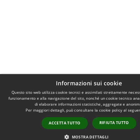
Informazioni sui cookie
Questo sito web utilizza cookie tecnici e assimilati strettamente necess
funzionamento e alla navigazione del sito, nonché un cookie tecnico anali
di elaborare informazioni statistiche, aggregate e anonim
Per maggiori dettagli, può consultare la cookie policy al segu
RIFIUTA TUTTO
ACCETTA TUTTO
MOSTRA DETTAGLI