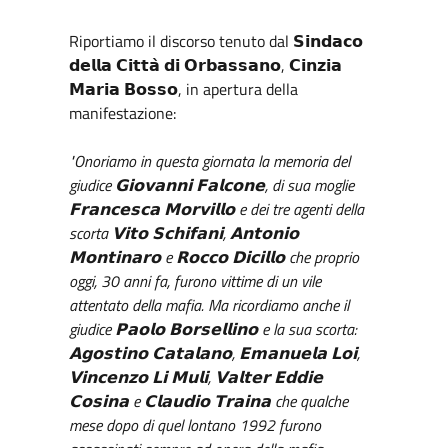
Riportiamo il discorso tenuto dal 𝗦𝗶𝗻𝗱𝗮𝗰𝗼
𝗱𝗲𝗹𝗹𝗮 𝗖𝗶𝘁𝘁𝗮̀ 𝗱𝗶 𝗢𝗿𝗯𝗮𝘀𝘀𝗮𝗻𝗼, 𝗖𝗶𝗻𝘇𝗶𝗮
𝗠𝗮𝗿𝗶𝗮 𝗕𝗼𝘀𝘀𝗼, in apertura della
manifestazione:
"Onoriamo in questa giornata la memoria del
giudice 𝗚𝗶𝗼𝘃𝗮𝗻𝗻𝗶 𝗙𝗮𝗹𝗰𝗼𝗻𝗲, di sua moglie
𝗙𝗿𝗮𝗻𝗰𝗲𝘀𝗰𝗮 𝗠𝗼𝗿𝘃𝗶𝗹𝗹𝗼 e dei tre agenti della
scorta 𝗩𝗶𝘁𝗼 𝗦𝗰𝗵𝗶𝗳𝗮𝗻𝗶, 𝗔𝗻𝘁𝗼𝗻𝗶𝗼
𝗠𝗼𝗻𝘁𝗶𝗻𝗮𝗿𝗼 e 𝗥𝗼𝗰𝗰𝗼 𝗗𝗶𝗰𝗶𝗹𝗹𝗼 che proprio
oggi, 30 anni fa, furono vittime di un vile
attentato della mafia. Ma ricordiamo anche il
giudice 𝗣𝗮𝗼𝗹𝗼 𝗕𝗼𝗿𝘀𝗲𝗹𝗹𝗶𝗻𝗼 e la sua scorta:
𝗔𝗴𝗼𝘀𝘁𝗶𝗻𝗼 𝗖𝗮𝘁𝗮𝗹𝗮𝗻𝗼, 𝗘𝗺𝗮𝗻𝘂𝗲𝗹𝗮 𝗟𝗼𝗶,
𝗩𝗶𝗻𝗰𝗲𝗻𝘇𝗼 𝗟𝗶 𝗠𝘂𝗹𝗶, 𝗩𝗮𝗹𝘁𝗲𝗿 𝗘𝗱𝗱𝗶𝗲
𝗖𝗼𝘀𝗶𝗻𝗮 e 𝗖𝗹𝗮𝘂𝗱𝗶𝗼 𝗧𝗿𝗮𝗶𝗻𝗮 che qualche
mese dopo di quel lontano 1992 furono