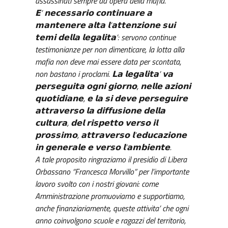
assassinati sempre ad opera della mafia.
𝗘’ 𝗻𝗲𝗰𝗲𝘀𝘀𝗮𝗿𝗶𝗼 𝗰𝗼𝗻𝘁𝗶𝗻𝘂𝗮𝗿𝗲 𝗮
𝗺𝗮𝗻𝘁𝗲𝗻𝗲𝗿𝗲 𝗮𝗹𝘁𝗮 𝗹’𝗮𝘁𝘁𝗲𝗻𝘇𝗶𝗼𝗻𝗲 𝘀𝘂𝗶
𝘁𝗲𝗺𝗶 𝗱𝗲𝗹𝗹𝗮 𝗹𝗲𝗴𝗮𝗹𝗶𝘁𝗮’: servono continue
testimonianze per non dimenticare, la lotta alla
mafia non deve mai essere data per scontata,
non bastano i proclami. 𝗟𝗮 𝗹𝗲𝗴𝗮𝗹𝗶𝘁𝗮’ 𝘃𝗮
𝗽𝗲𝗿𝘀𝗲𝗴𝘂𝗶𝘁𝗮 𝗼𝗴𝗻𝗶 𝗴𝗶𝗼𝗿𝗻𝗼, 𝗻𝗲𝗹𝗹𝗲 𝗮𝘇𝗶𝗼𝗻𝗶
𝗾𝘂𝗼𝘁𝗶𝗱𝗶𝗮𝗻𝗲, 𝗲 𝗹𝗮 𝘀𝗶 𝗱𝗲𝘃𝗲 𝗽𝗲𝗿𝘀𝗲𝗴𝘂𝗶𝗿𝗲
𝗮𝘁𝘁𝗿𝗮𝘃𝗲𝗿𝘀𝗼 𝗹𝗮 𝗱𝗶𝗳𝗳𝘂𝘀𝗶𝗼𝗻𝗲 𝗱𝗲𝗹𝗹𝗮
𝗰𝘂𝗹𝘁𝘂𝗿𝗮, 𝗱𝗲𝗹 𝗿𝗶𝘀𝗽𝗲𝘁𝘁𝗼 𝘃𝗲𝗿𝘀𝗼 𝗶𝗹
𝗽𝗿𝗼𝘀𝘀𝗶𝗺𝗼, 𝗮𝘁𝘁𝗿𝗮𝘃𝗲𝗿𝘀𝗼 𝗹’𝗲𝗱𝘂𝗰𝗮𝘇𝗶𝗼𝗻𝗲
𝗶𝗻 𝗴𝗲𝗻𝗲𝗿𝗮𝗹𝗲 𝗲 𝘃𝗲𝗿𝘀𝗼 𝗹’𝗮𝗺𝗯𝗶𝗲𝗻𝘁𝗲.
A tale proposito ringraziamo il presidio di Libera
Orbassano “Francesca Morvillo” per l’importante
lavoro svolto con i nostri giovani: come
Amministrazione promuoviamo e supportiamo,
anche finanziariamente, queste attivita’ che ogni
anno coinvolgono scuole e ragazzi del territorio,