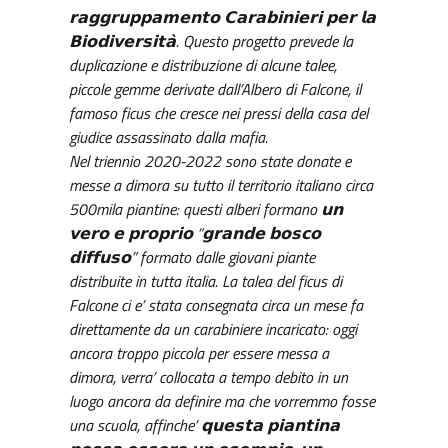
𝗿𝗮𝗴𝗴𝗿𝘂𝗽𝗽𝗮𝗺𝗲𝗻𝘁𝗼 𝗖𝗮𝗿𝗮𝗯𝗶𝗻𝗶𝗲𝗿𝗶 𝗽𝗲𝗿 𝗹𝗮
𝗕𝗶𝗼𝗱𝗶𝘃𝗲𝗿𝘀𝗶𝘁𝗮̀. Questo progetto prevede la
duplicazione e distribuzione di alcune talee,
piccole gemme derivate dall’Albero di Falcone, il
famoso ficus che cresce nei pressi della casa del
giudice assassinato dalla mafia.
Nel triennio 2020-2022 sono state donate e
messe a dimora su tutto il territorio italiano circa
500mila piantine: questi alberi formano 𝘂𝗻
𝘃𝗲𝗿𝗼 𝗲 𝗽𝗿𝗼𝗽𝗿𝗶𝗼 “𝗴𝗿𝗮𝗻𝗱𝗲 𝗯𝗼𝘀𝗰𝗼
𝗱𝗶𝗳𝗳𝘂𝘀𝗼” formato dalle giovani piante
distribuite in tutta italia. La talea del ficus di
Falcone ci e’ stata consegnata circa un mese fa
direttamente da un carabiniere incaricato: oggi
ancora troppo piccola per essere messa a
dimora, verra’ collocata a tempo debito in un
luogo ancora da definire ma che vorremmo fosse
una scuola, affinche’ 𝗾𝘂𝗲𝘀𝘁𝗮 𝗽𝗶𝗮𝗻𝘁𝗶𝗻𝗮