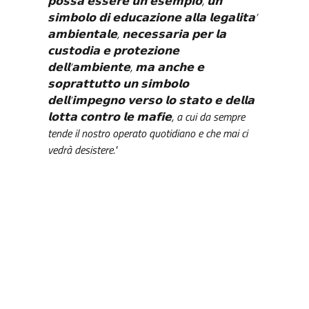
𝗽𝗼𝘀𝘀𝗮 𝗲𝘀𝘀𝗲𝗿𝗲 𝘂𝗻 𝗲𝘀𝗲𝗺𝗽𝗶𝗼, 𝘂𝗻
𝘀𝗶𝗺𝗯𝗼𝗹𝗼 𝗱𝗶 𝗲𝗱𝘂𝗰𝗮𝘇𝗶𝗼𝗻𝗲 𝗮𝗹𝗹𝗮 𝗹𝗲𝗴𝗮𝗹𝗶𝘁𝗮’
𝗮𝗺𝗯𝗶𝗲𝗻𝘁𝗮𝗹𝗲, 𝗻𝗲𝗰𝗲𝘀𝘀𝗮𝗿𝗶𝗮 𝗽𝗲𝗿 𝗹𝗮
𝗰𝘂𝘀𝘁𝗼𝗱𝗶𝗮 𝗲 𝗽𝗿𝗼𝘁𝗲𝘇𝗶𝗼𝗻𝗲
𝗱𝗲𝗹𝗹’𝗮𝗺𝗯𝗶𝗲𝗻𝘁𝗲, 𝗺𝗮 𝗮𝗻𝗰𝗵𝗲 𝗲
𝘀𝗼𝗽𝗿𝗮𝘁𝘁𝘂𝘁𝘁𝗼 𝘂𝗻 𝘀𝗶𝗺𝗯𝗼𝗹𝗼
𝗱𝗲𝗹𝗹’𝗶𝗺𝗽𝗲𝗴𝗻𝗼 𝘃𝗲𝗿𝘀𝗼 𝗹𝗼 𝘀𝘁𝗮𝘁𝗼 𝗲 𝗱𝗲𝗹𝗹𝗮
𝗹𝗼𝘁𝘁𝗮 𝗰𝗼𝗻𝘁𝗿𝗼 𝗹𝗲 𝗺𝗮𝗳𝗶𝗲, a cui da sempre
tende il nostro operato quotidiano e che mai ci
vedrà desistere."