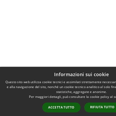
Informazioni sui cookie
Questo sito web utilizza cookie tecnici e assimilati strettamente necessa
e alla navigazione del sito, nonché un cookie tecnico analitico al solo fi
statistiche, aggregate e anonime.
Per maggiori dettagli, può consultare la cookie policy al
RIFIUTA TUTTO
ACCETTA TUTTO