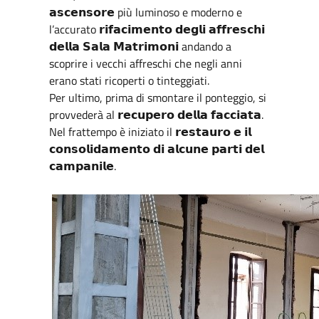
𝗮𝘀𝗰𝗲𝗻𝘀𝗼𝗿𝗲 più luminoso e moderno e
l’accurato 𝗿𝗶𝗳𝗮𝗰𝗶𝗺𝗲𝗻𝘁𝗼 𝗱𝗲𝗴𝗹𝗶 𝗮𝗳𝗳𝗿𝗲𝘀𝗰𝗵𝗶
𝗱𝗲𝗹𝗹𝗮 𝗦𝗮𝗹𝗮 𝗠𝗮𝘁𝗿𝗶𝗺𝗼𝗻𝗶 andando a
scoprire i vecchi affreschi che negli anni
erano stati ricoperti o tinteggiati.
Per ultimo, prima di smontare il ponteggio, si
provvederà al 𝗿𝗲𝗰𝘂𝗽𝗲𝗿𝗼 𝗱𝗲𝗹𝗹𝗮 𝗳𝗮𝗰𝗰𝗶𝗮𝘁𝗮.
Nel frattempo è iniziato il 𝗿𝗲𝘀𝘁𝗮𝘂𝗿𝗼 𝗲 𝗶𝗹
𝗰𝗼𝗻𝘀𝗼𝗹𝗶𝗱𝗮𝗺𝗲𝗻𝘁𝗼 𝗱𝗶 𝗮𝗹𝗰𝘂𝗻𝗲 𝗽𝗮𝗿𝘁𝗶 𝗱𝗲𝗹
𝗰𝗮𝗺𝗽𝗮𝗻𝗶𝗹𝗲.