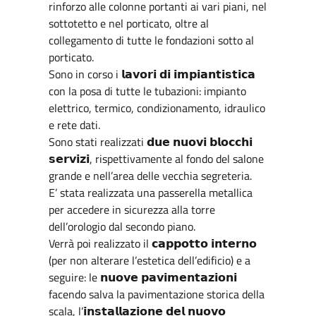
rinforzo alle colonne portanti ai vari piani, nel
sottotetto e nel porticato, oltre al
collegamento di tutte le fondazioni sotto al
porticato.
Sono in corso i 𝗹𝗮𝘃𝗼𝗿𝗶 𝗱𝗶 𝗶𝗺𝗽𝗶𝗮𝗻𝘁𝗶𝘀𝘁𝗶𝗰𝗮
con la posa di tutte le tubazioni: impianto
elettrico, termico, condizionamento, idraulico
e rete dati.
Sono stati realizzati 𝗱𝘂𝗲 𝗻𝘂𝗼𝘃𝗶 𝗯𝗹𝗼𝗰𝗰𝗵𝗶
𝘀𝗲𝗿𝘃𝗶𝘇𝗶, rispettivamente al fondo del salone
grande e nell’area delle vecchia segreteria.
E’ stata realizzata una passerella metallica
per accedere in sicurezza alla torre
dell’orologio dal secondo piano.
Verrà poi realizzato il 𝗰𝗮𝗽𝗽𝗼𝘁𝘁𝗼 𝗶𝗻𝘁𝗲𝗿𝗻𝗼
(per non alterare l’estetica dell’edificio) e a
seguire: le 𝗻𝘂𝗼𝘃𝗲 𝗽𝗮𝘃𝗶𝗺𝗲𝗻𝘁𝗮𝘇𝗶𝗼𝗻𝗶
facendo salva la pavimentazione storica della
scala, l’𝗶𝗻𝘀𝘁𝗮𝗹𝗹𝗮𝘇𝗶𝗼𝗻𝗲 𝗱𝗲𝗹 𝗻𝘂𝗼𝘃𝗼