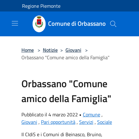
Salta al contenuto principale
Regione Piemonte
Comune di Orbassano
Home
>
Notizie
>
Giovani
>
Orbassano "Comune amico della Famiglia"
Orbassano "Comune
amico della Famiglia"
Pubblicato il 4 marzo 2022 •
Comune
,
Giovani
,
Pari opportunità
,
Servizi
,
Sociale
Il CIdiS e i Comuni di Beinasco, Bruino,