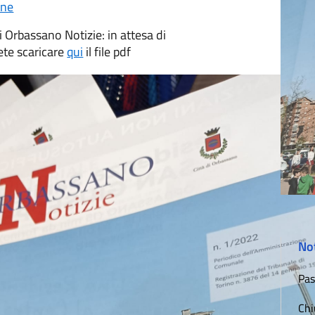
ne
i Orbassano Notizie: in attesa di
tete scaricare
qui
il file pdf
Not
Pas
Chi