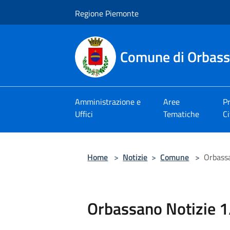
Salta al contenuto principale
Regione Piemonte
Comune di Orbas
Amministrazione e
Aree
Pr
Uffici
Tematiche
Ci
Home
>
Notizie
>
Comune
>
Orbass
Orbassano Notizie 