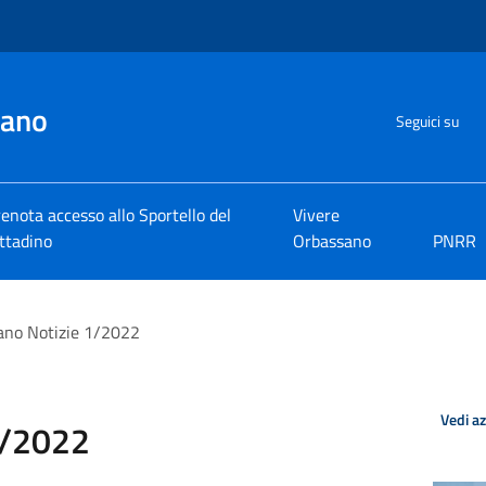
sano
Seguici su
enota accesso allo Sportello del
Vivere
ttadino
Orbassano
PNRR
ano Notizie 1/2022
Vedi a
1/2022