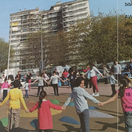
bibi
AVV
att
Dir
28.
Orb
Orb
20
Dir
18.
Avv
Sha
Una