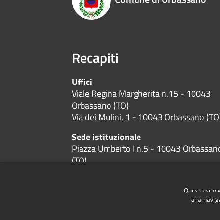
Recapiti
Uffici
Viale Regina Margherita n.15 - 10043
Orbassano (TO)
Via dei Mulini, 1 - 10043 Orbassano (TO
Sede istituzionale
Piazza Umberto I n.5 - 10043 Orbassan
(TO)
Codice Fiscale:
01384600019
P.Iva:
01384600019
Questo sito 
alla navig