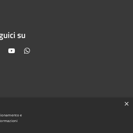
guici su
Facebook
Youtube
Whatsapp
×
nzionamento e
nformazioni