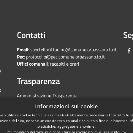
Contatti
Se
Email
:
sportellocittadino@comune.orbassano.to.it
Pec
:
protocollo@pec.comune.orbassano.to.it
Uffici comunali
:
recapiti e orari
)
Trasparenza
o
Amministrazione Trasparente
Informative Privacy
Informazioni sui cookie
Area riservata
web utilizza cookie tecnici e assimilati strettamente necessari al corretto fu
Segnalazioni di non conformità
azione del sito, nonché un cookie tecnico analitico al solo fine di elaborare i
statistiche, aggregate e anonime.
Per maggiori dettagli, può consultare la cookie policy al seguente
link