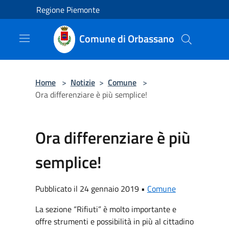
Salta al contenuto principale
Regione Piemonte
Comune di Orbassano
Home
>
Notizie
>
Comune
>
Ora differenziare è più semplice!
Ora differenziare è più
semplice!
Pubblicato il 24 gennaio 2019 •
Comune
La sezione “Rifiuti” è molto importante e
offre strumenti e possibilità in più al cittadino