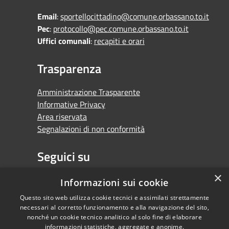
Email
:
sportellocittadino@comune.orbassano.to.it
Pec
:
protocollo@pec.comune.orbassano.to.it
Uffici comunali
:
recapiti e orari
Trasparenza
Amministrazione Trasparente
Informative Privacy
Area riservata
Segnalazioni di non conformità
Seguici su
×
Facebook
Youtube
Whatsapp
Informazioni sui cookie
Questo sito web utilizza cookie tecnici e assimilati strettamente
necessari al corretto funzionamento e alla navigazione del sito,
nonché un cookie tecnico analitico al solo fine di elaborare
informazioni statistiche, aggregate e anonime.
RSS
Copyright © 2026 •