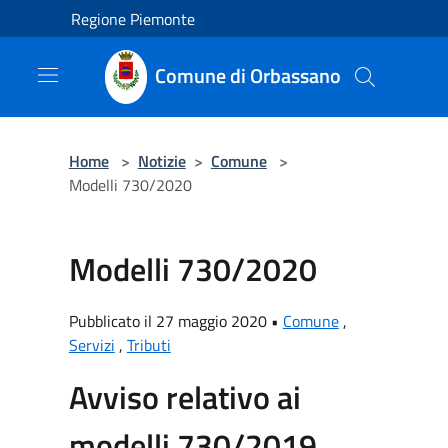
Salta al contenuto principale
Regione Piemonte
Comune di Orbassano
Home
>
Notizie
>
Comune
>
Modelli 730/2020
Modelli 730/2020
Pubblicato il 27 maggio 2020 •
Comune
,
Servizi
,
Tributi
Avviso relativo ai
modelli 730/2019