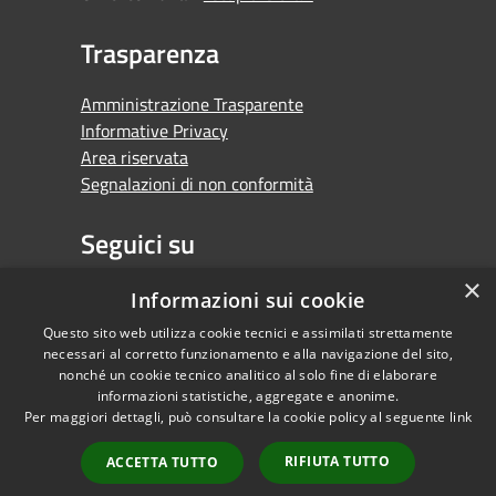
Trasparenza
Amministrazione Trasparente
Informative Privacy
Area riservata
Segnalazioni di non conformità
Seguici su
×
Facebook
Youtube
Whatsapp
Informazioni sui cookie
Questo sito web utilizza cookie tecnici e assimilati strettamente
necessari al corretto funzionamento e alla navigazione del sito,
nonché un cookie tecnico analitico al solo fine di elaborare
informazioni statistiche, aggregate e anonime.
RSS
Copyright © 2026 •
Per maggiori dettagli, può consultare la cookie policy al seguente
link
Accessibilità
Comune di Orbassano •
Privacy
Powered by
RIFIUTA TUTTO
ACCETTA TUTTO
Cookie
Municipium
•