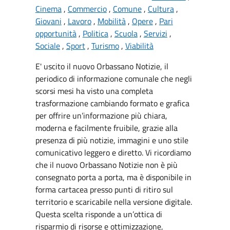
Cinema
,
Commercio
,
Comune
,
Cultura
,
Giovani
,
Lavoro
,
Mobilità
,
Opere
,
Pari
opportunità
,
Politica
,
Scuola
,
Servizi
,
Sociale
,
Sport
,
Turismo
,
Viabilità
E' uscito il nuovo Orbassano Notizie, il
periodico di informazione comunale che negli
scorsi mesi ha visto una completa
trasformazione cambiando formato e grafica
per offrire un’informazione più chiara,
moderna e facilmente fruibile, grazie alla
presenza di più notizie, immagini e uno stile
comunicativo leggero e diretto. Vi ricordiamo
che il nuovo Orbassano Notizie non è più
consegnato porta a porta, ma è disponibile in
forma cartacea presso punti di ritiro sul
territorio e scaricabile nella versione digitale.
Questa scelta risponde a un’ottica di
risparmio di risorse e ottimizzazione,