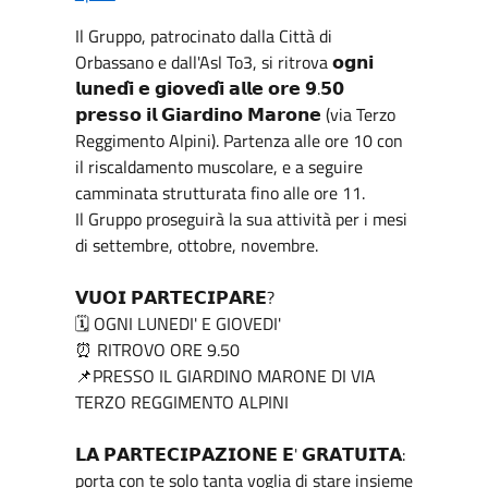
Il Gruppo, patrocinato dalla Città di
Orbassano e dall'Asl To3, si ritrova 𝗼𝗴𝗻𝗶
𝗹𝘂𝗻𝗲𝗱𝗶̀ 𝗲 𝗴𝗶𝗼𝘃𝗲𝗱𝗶̀ 𝗮𝗹𝗹𝗲 𝗼𝗿𝗲 𝟵.𝟱𝟬
𝗽𝗿𝗲𝘀𝘀𝗼 𝗶𝗹 𝗚𝗶𝗮𝗿𝗱𝗶𝗻𝗼 𝗠𝗮𝗿𝗼𝗻𝗲 (via Terzo
Reggimento Alpini). Partenza alle ore 10 con
il riscaldamento muscolare, e a seguire
camminata strutturata fino alle ore 11.
Il Gruppo proseguirà la sua attività per i mesi
di settembre, ottobre, novembre.
𝗩𝗨𝗢𝗜 𝗣𝗔𝗥𝗧𝗘𝗖𝗜𝗣𝗔𝗥𝗘?
🗓️ OGNI LUNEDI' E GIOVEDI'
⏰ RITROVO ORE 9.50
📌PRESSO IL GIARDINO MARONE DI VIA
TERZO REGGIMENTO ALPINI
𝗟𝗔 𝗣𝗔𝗥𝗧𝗘𝗖𝗜𝗣𝗔𝗭𝗜𝗢𝗡𝗘 𝗘' 𝗚𝗥𝗔𝗧𝗨𝗜𝗧𝗔:
porta con te solo tanta voglia di stare insieme