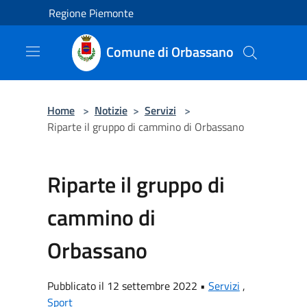
Salta al contenuto principale
Regione Piemonte
Comune di Orbassano
Home
>
Notizie
>
Servizi
>
Riparte il gruppo di cammino di Orbassano
Riparte il gruppo di
cammino di
Orbassano
Pubblicato il 12 settembre 2022 •
Servizi
,
Sport